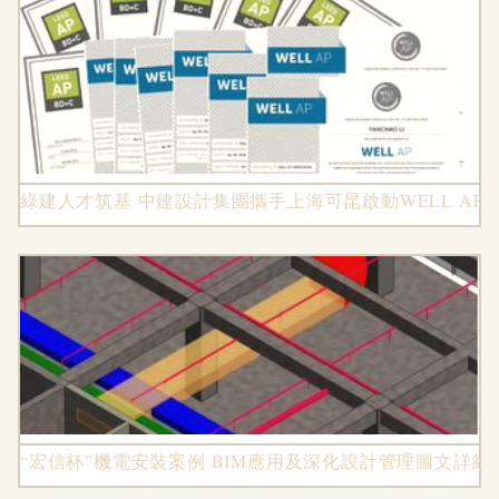
綠建人才筑基 中建設計集團攜手上海可昆啟動WELL AP
“宏信杯”機電安裝案例 BIM應用及深化設計管理圖文詳細