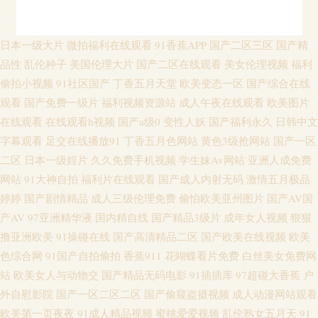
精品三级网站 91自产精品国 日韩欧美wwww 午夜激情普通户 亚洲色图偷拍
日本一级大片
微拍福利在线观看
91香蕉APP
国产二区三区
国产精
品性
乱伦种子
美国伦理大片
国产二区在线观看
美女伦理视频
福利
网 伊人综合影院AV 91香蕉草莓 AV限制级影院 成人性交 91精品123 免费在
偷拍小视频
91社区国产
丁香五月天堂
欧美变态一区
国产综合在线
观看
国产免费一级片
福利视频资源站
成人午夜在线观看
欧美图片
线毛片 日韩黄色大片 超碰人人熟女 黄色小视频APP 深夜福利导航链接 影音
在线观看
在线观看h视频
国产a级0
变性人妖
国产福利永久
日韩中文
字幕观看
足交在线播放91
丁香五月色网站
黄色3级抢网站
国产一区
先锋亚洲色图 97涩在线资源网 韩国无码伦理 久操资源福利在线 欧美性爱主
二区
日本一级婬片
久久免费手机视频
学生妹Av网站
亚洲人成免费
网站
91大神自拍
福利片在线观看
国产成人内射无码
激情五月极品
站 伊人三级片 国产精品黄色网 老湿机成人网站 日韩AV打炮影院 91大香蕉伊
婷婷
国产剧情精品
成人三级伦理免费
偷怕欧美亚州图片
国产AV国
人 91网址黄w www久久人妻 国产精品情侣自拍 日本色情导航 瑟瑟视频网站
产AV
97亚洲精华液
国内精自线
国产精品3级片
成年女人视频
狠狠
撸亚洲欧美
91操碰在线
国产高清精品二区
国产欧美在线视频
欧美
亚洲日韩资源 91亲99 不卡三区 成人片伊人 国产在线第一页 日韩无码A片 亚
色综合网
91国产自拍偷拍
香蕉911
花蝴蝶看片免费
白丝美女免费网
站
欧美女人与动物交
国产精品无码电影
91插插库
97超碰大香蕉
户
州第一AZ 在线免费观看AV 91黄色网 a片avcom 成人日韩av网站 国产av自拍
外自慰影院
国产一区二区二区
国产偷窥盗摄视频
成人动漫网站观看
欧美第一页夜夜
91成人精品视频
蜜桃爱爱视频
乱伦熟女五月天
91