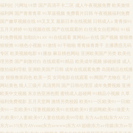
福利社
污网址18禁
国产高清不卡二区
成人午夜视频免费
欧美激情
福利网
国产青青青草
91草逼视频
免费看片日韩
午夜视频福利免费
国产嫩草视频在线
69叉叉叉
最新日本在线视频
日韩成人a
青青操91
五月天婷婷
91短视频在线
国产在线观看的
白丝美女自慰网站
91福
利免费视频
加勒比91AV
91在线观看
黄网站av在线
国产视频
狠狠擼
狠狠擼
91桃色小视频
91激情
91干啪啪
青青操青青干
主播诱惑无码
专区
欧美视频电影
91播放
麻豆桃色网站
亚洲欧美国产另类
欧美伦
理另类
国产刺激对白
在线观看91精品
欧美成年视频
操碰操揉
成人
微拍福利导航
亚洲欧美国产日韩
成年在线观看免费
岛国精品在线播
放
狠狠撸第四色
欧美一页
女同电影在线观看
91网国产尤物在
毛片
网站黄色
狼人三级片
高清男同
国产日韩伦理淫
成年免费视频
亚洲
欧美中文视频
东京热亚洲色图
蜜桃成人超碰网
91精品小视频
久草
福利免费视影
五月天堂网
激情另类校园
欧美91一区|欧美91一日|欧
美91一页|欧美91淫妻视频|欧美91在线|欧美91资源网|欧美91做爱大
片|欧美97人妻|欧美97人妻在线|欧美99导航
东方Aa在线|东方AV22|
东方av33|东方AVcom|东方avwww|东方AV超碰|东方av传媒|东方av导