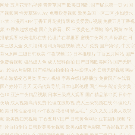
网址
五月花无码视频
青青草国产
欧美日韩乱
国产屁屁第一页
91国
产视频网
性爱草逼91AV
免费欧美视频
欧美岛国一区二区
少妇喷水
18禁
51漫画APP
丁香五月花激情网
欧美爱爱tv视频
免费五月丁香视
频
97香蕉超级碰碰
国产免费看二区
三级黄色片网站
综合网黄
在线
播放观看
欧美电影在线
伦理片在哪里看
蜜桃午夜网
久草资源在
日
本三级大全
久久福利
福利所导航视频
成人片免费
国产第9页
中文字
幕bt原声
三级日韩欧美
午夜视频123
日本推理片
丁香五月网站
国产
免费看视频
极品成人色
成人黑料自拍
国产日韩欧美网站
国产无码
av
老湿A片影院
国产精品自拍偷拍
牛牛影院A片
日韩无码视频网站
都市激情变态另类
男女91视频
字幕在线精品播放
免费国产在线看
国产婷婷五月天
无码传媒导航
日本电影伦理
国产午夜高清
美女黄
色18
亚洲午夜精品视频
日本三级成人观看
国产精品第12页
日韩午
夜场
成人视频高清免费
伦理在线影视
成人三级视频在线
91理论片
欧美日韩性爱福利
av午夜探花福利
精品毛片
久久叉叉
另类人妖视
频
欧美熟妇穴视频
丁香五月V国产
日韩黄色网址
豆花福利视频
轮
理片自拍偷拍
日韩欧美美女视频
欧美A级黄色影院
丁香影视五月花