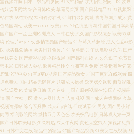
堂视频导航
日本三级光棍影院
91大神精品
欧美怡红院院二区
爱豆
影音先锋波多区 亚洲人妻中出 国产av夜夜 欧美色图第一页 在线视频污 91桃
传媒观看网站
综合日韩欧美
草逼网首页
国产日韩精品91
91视频网
色视屏 久久只有这里有 日韩男女在线 亚洲韩国最新版片 91在线91 A级片网
站在线
69性影院
福利资源在线
91自拍最新网址
青青草国产成人
黄
色岛国网站
欧美一xxxxx
欧美gayv
91色情激情网
中国韩国日本高清
址 岛国成人福利影院 欧美成人情品18 午夜熟女av影院 91免费观 97精品电影
国产国产一区
亚洲欧洲成人
日韩在线
久久国产影视综合
欧美69潮
喷
伦理片app下载
激情视频国产精品
91草莓久草超碰
成人性爱aa影
网 激清色色 日本色图欧美色图 手机在线有码A片 亚洲天天射综合 91亚洲精
院
欧美性爱插插
欧美日韩色黄片
91草莓影院
午夜电影网久久
国产
丝袜美女
国产精彩视频
操碰视屏
国产福利在线
91久久影院
免费日
品入口 wwwcom黄 超碰在线96 国产精品自拍官网 久草久爱新现看 亚洲成人
韩电影
日韩成人影视
欧美精品性交
午夜宅男免费
另类亚洲色情
家
庭乱伦理电影
91草B草B视频
国产精品熟女一
国产巨乳在线观看
四
免费电影 九一av 日本有码区 影视先锋操 AV在线资源站 国产91精 久久青草
虎免费91
国内精品无码短片
超碰成人操操
欧美猛交视频
西瓜影院
在线观看
欧美做受日韩
国产在线一
国产原创视频在线
国产视频高
国产 人妖毛片 丝袜美脚五月天 91人色网 东京热AV情趣 久草婷婷 美女草逼
清
国产丝袜一区
黄色av网址大全
人妻乱视
国产成人在线网站
久草
视频资源站
综合五月香
成人app在线
四虎试看
91男女
国产男小鲜
色天堂 欧洲人妖内射 三级网站网址视频 亚洲色色虎首页 91高跟丝袜啪啪 91
肉同
福利影院网站
激情五月天色色
欧美极品电影
日韩成人第一页
中文字幕网 高清无码视频UL 精品第十三页 麻豆旅游啪啪 青青草久久 日韩视
国产日韩欧美电影
久久机热
成人午夜网
黄色天堂男人
操视频免费
91
日韩中文在线
精品中的精品
97国产精品视频
91美女在线视频
51