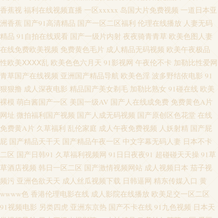
资源 久久精品国产视频 av总站 国产11页 韩国αⅤ 久草视频免费福利 日本高
香蕉视
福利在线视频直播
一区xxxxx
岛国大片免费视频
一道日本亚
洲香蕉
国产91高清精品
国产一区二区福利
伦理在线播放
人妻无码
清网 日日夜夜看毛片 69国精产品自偷 91久久久 97干在线视频 超碰在线人网
精品
91自拍在线观看
国产一级片内射
夜夜骑青青草
欧美色图人妻
在线免费欧美视频
免费黄色毛片
成人精品无码视频
欧美午夜极品
播放 国内成人在线 激情导航 精品3d动漫一区 欧美成人中文字幕 97国产se 久
性欧美ⅩⅩⅩⅩ乱
欧美色色六月天
91影视网
午夜伦不卡
加勒比性爱网
青草国产在线视频
亚洲国产精品导航
欧美色淫
波多野结依电影
91
久人国产 青娱乐av色导航 瑟瑟瑟瑟无码97 五月丁香成人网 97精品国产 爱豆
狠狠撸
成人深夜电影
精品国产美女剃毛
加勒比熟女
91碰在线
欧美
传媒性爱影片 狠狠色伊人 欧亚一本视频 日日撸亚洲视频 91内操 AV网址在线
裸模
萌白酱国产一区
美国一级AV
国产人在线成免费
免费黄色A片
网址
微拍福利国产视频
国产人成无码视频
国产原创区色花堂
在线
超碰大香蕉av 韩国aa免费视频 人人天天骑擦 影音先锋三级资源 97精品在线
免费黄A片
久草福利
乱伦家庭
成人午夜免费视频
人妖射精
国产屁
屁
国产精品天干天
国产精品午夜一区
中文字幕无码人妻
日本不卡
东京热三级 精品色色 欧美日韩色情a片 四虎影库av 影音先锋操逼网 91瑟瑟视
二区
国产日韩91
久草福利视频网
91日日夜夜91
超碰碰天天操
91草
草酒店视频
韩日一区二区
国产激情视频网站
成人视频日本
茄子视
频导航 91在线视频视频 TS人妖色情网 超碰开久久 福利视频在线 国产日韩欧
频污
亚洲色欲天天
成人丝瓜视频下载
日韩逼网
精东传媒入口
黄
wwww色
香港伦理电影在线
成人影院在线播放
欧美足交一区二区
美足交 九九热精品草 另类极品五五分 日本国产精品三级 日韩三区四区精品
91视频电影
另类四虎
亚洲东京热
国产不卡在线
91九色视频
日本天