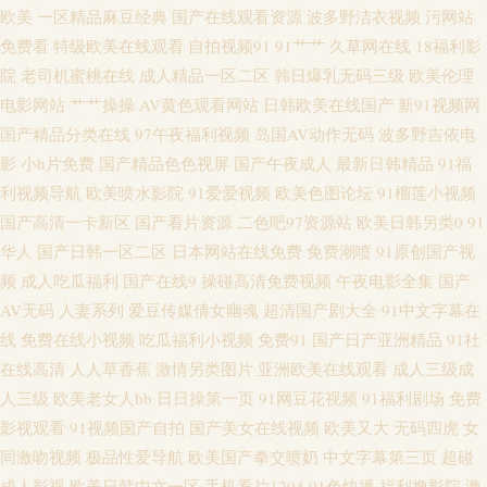
频福利导航 91黄频 AV男天堂 狠狠干无码 另类色色 欧美在线aa 午夜福利视
欧美
一区精品麻豆经典
国产在线观看资源
波多野洁衣视频
污网站
免费看
特级欧美在线观看
自拍视频91
91艹艹
久草网在线
18福利影
频久草 au黄色av网站 国产呦系列706 久久日日狠狠干 欧洲青青草99 伊人手机
院
老司机蜜桃在线
成人精品一区二区
韩日爆乳无码三级
欧美伦理
电影网站
艹艹操操
AV黄色观看网站
日韩欧美在线国产
新91视频网
影院 www超碰全部 麻豆精品123 五月天偷拍 91视频在拍在线 A片免费欧美
国产精品分类在线
97午夜福利视频
岛国AV动作无码
波多野吉依电
影
小h片免费
国产精品色色视屏
国产午夜成人
最新日韩精品
91福
视频 成人九一观看入口 老湿机香蕉久久 3级电影下载网站 岛国a免费观看 激
利视频导航
欧美喷水影院
91爱爱视频
欧美色图论坛
91榴莲小视频
国产高清一卡新区
国产看片资源
二色吧97资源站
欧美日韩另类0
91
情人妻三级 女同网站 日本AⅤ在线 亚洲动态色图 91粉色情人 avav综合免费
华人
国产日韩一区二区
日本网站在线免费
免费潮喷
91原创国产视
频
成人吃瓜福利
国产在线9
操碰高清免费视频
午夜电影全集
国产
超碰这里只有精品 欧美性爱激情综合 亚洲色图五月天 91福利视频网址 国产
AV无码
人妻系列
爱豆传媒倩女幽魂
超清国产剧大全
91中文字幕在
福利吃瓜 日本91网站入口 无码欧美另类 亚洲一二三 91狼友之家 超碰97人人
线
免费在线小视频
吃瓜福利小视频
免费91
国产日产亚洲精品
91社
在线高清
人人草香蕉
激情另类图片
亚洲欧美在线观看
成人三级成
网 激情的久久6 无码午夜影院 91在线欧 成人sss网站 韩国理论av电影 美女天
人三级
欧美老女人bb
日日操第一页
91网豆花视频
91福利剧场
免费
影视观看
91视频国产自拍
国产美女在线视频
欧美又大
无码四虎
女
天肏 日本A视频 香蕉超碰 91大香蕉自慰 AA3级片 岛国高清在线观看 狼人综
同激吻视频
极品性爱导航
欧美国产拳交喷奶
中文字幕第三页
超碰
成人影视
欧美日韩中文一区
手机看片1204
91色快播
福利撸影院
激