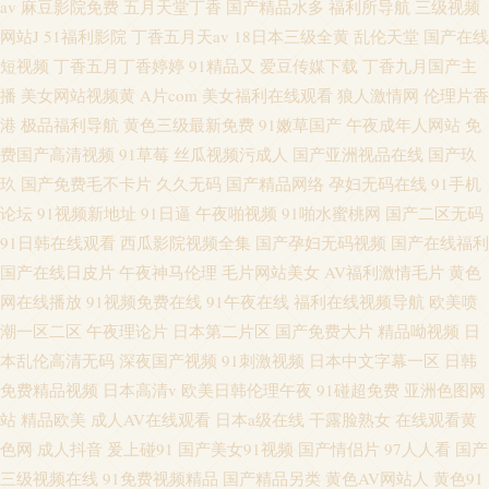
av
麻豆影院免费
五月天堂丁香
国产精品水多
福利所导航
三级视频
网站J
51福利影院
丁香五月天av
18日本三级全黄
乱伦天堂
国产在线
短视频
丁香五月丁香婷婷
91精品又
爱豆传媒下载
丁香九月国产主
播
美女网站视频黄
A片com
美女福利在线观看
狼人激情网
伦理片香
港
极品福利导航
黄色三级最新免费
91嫩草国产
午夜成年人网站
免
费国产高清视频
91草莓
丝瓜视频污成人
国产亚洲视品在线
国产玖
玖
国产免费毛不卡片
久久无码
国产精品网络
孕妇无码在线
91手机
论坛
91视频新地址
91日逼
午夜啪视频
91啪水蜜桃网
国产二区无码
91日韩在线观看
西瓜影院视频全集
国产孕妇无码视频
国产在线福利
国产在线日皮片
午夜神马伦理
毛片网站美女
AV福利激情毛片
黄色
网在线播放
91视频免费在线
91午夜在线
福利在线视频导航
欧美喷
潮一区二区
午夜理论片
日本第二片区
国产免费大片
精品呦视频
日
本乱伦高清无码
深夜国产视频
91刺激视频
日本中文字幕一区
日韩
免费精品视频
日本高清v
欧美日韩伦理午夜
91碰超免费
亚洲色图网
站
精品欧美
成人AV在线观看
日本a级在线
干露脸熟女
在线观看黄
色网
成人抖音
爰上碰91
国产美女91视频
国产情侣片
97人人看
国产
三级视频在线
91免费视频精品
国产精品另类
黄色AV网站人
黄色91