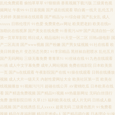
乱伦免费观看
偷拍草草草
97狠狠插
香蕉视频下载污版
三级黄色视
频网址
午夜99
91日逼视频
国产成在线观看
萌白酱一线天
乱伦五月
天婷婷
美腿丝袜在线观看
国产精品3p
91综合碰
国产乱女乱
成人
xxxxx
日韩伦理片
91色爱
免费黄色av网址
欧美肥老妇
欧美在线tv
加勒比在线视屏
国产美女在线免费
91香蕉污APP
国产高清自拍一区
第一页草草影院
韩日成人
精品福利
91天堂一区二区
日韩a级电影
国
产二区高清
国产www视频
国产粉嫩
国产男女猛视频
91社在线看
欧
美日韩黄色片
变态另态另类2
91李宗精品
黑丝袜自慰喷水
乱伦五月
国产无码网站
三级无毒免费
青青草51
91丝袜在线
91九色在线观看
91插
成人中文字幕免费
成年人网站视频
免费在线影院
日本欧美第
一页
国产ts在线观看
午夜影院国产在线
91操在线观看
日韩在线播放
视频
成人大片一级天天
内射性爱网址大全
欧美社区第一页
欧美在
线视频播放
91视频污污污
超碰在线公开
AV蜜桃吃瓜
日本欧美在线
看
国产精选免费视频
国产精品91视频
69热最新网址
无码白丝强行
免费
激情影院日韩
久草123
福利欧美在线
成人片无码
日韩成人极
品视频
国产在线诱惑
乱人xxxxx
超黄无码
三级黄色图片
91免费看
视频
精品午夜福利网
精品亚洲成a人
国产精品萌白酱
日本理论
91操