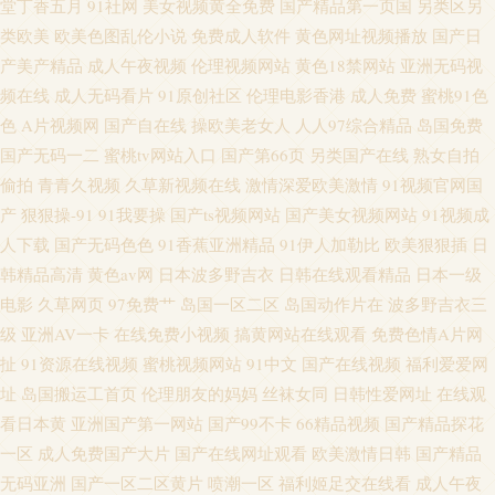
堂丁香五月
91社网
美女视频黄全免费
国产精品第一页国
另类区另
类欧美
欧美色图乱伦小说
免费成人软件
黄色网址视频播放
国产日
产美产精品
成人午夜视频
伦理视频网站
黄色18禁网站
亚洲无码视
频在线
成人无码看片
91原创社区
伦理电影香港
成人免费
蜜桃91色
色
A片视频网
国产自在线
操欧美老女人
人人97综合精品
岛国免费
国产无码一二
蜜桃tv网站入口
国产第66页
另类国产在线
熟女自拍
偷拍
青青久视频
久草新视频在线
激情深爱欧美激情
91视频官网国
产
狠狠操-91
91我要操
国产ts视频网站
国产美女视频网站
91视频成
人下载
国产无码色色
91香蕉亚洲精品
91伊人加勒比
欧美狠狠插
日
韩精品高清
黄色av网
日本波多野吉衣
日韩在线观看精品
日本一级
电影
久草网页
97免费艹
岛国一区二区
岛国动作片在
波多野吉衣三
级
亚洲AV一卡
在线免费小视频
搞黄网站在线观看
免费色情A片网
扯
91资源在线视频
蜜桃视频网站
91中文
国产在线视频
福利爱爱网
址
岛国搬运工首页
伦理朋友的妈妈
丝袜女同
日韩性爱网址
在线观
看日本黄
亚洲国产第一网站
国产99不卡
66精品视频
国产精品探花
一区
成人免费国产大片
国产在线网址观看
欧美激情日韩
国产精品
无码亚洲
国产一区二区黄片
喷潮一区
福利姬足交在线看
成人午夜