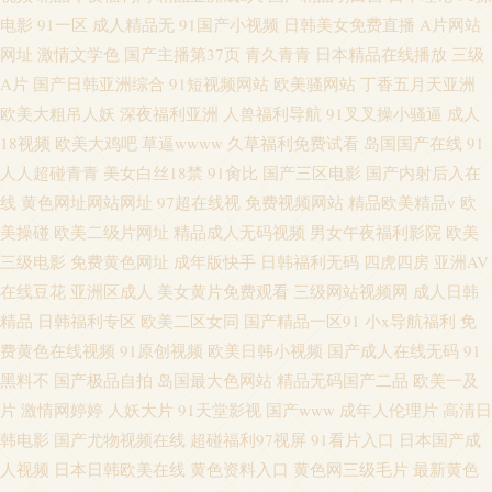
电影
91一区
成人精品无
91国产小视频
日韩美女免费直播
A片网站
网址
激情文学色
国产主播第37页
青久青青
日本精品在线播放
三级
A片
国产日韩亚洲综合
91短视频网站
欧美骚网站
丁香五月天亚洲
欧美大粗吊人妖
深夜福利亚洲
人兽福利导航
91叉叉操小骚逼
成人
18视频
欧美大鸡吧
草逼wwww
久草福利免费试看
岛国国产在线
91
人人超碰青青
美女白丝18禁
91肏比
国产三区电影
国产内射后入在
线
黄色网址网站网址
97超在线视
免费视频网站
精品欧美精品v
欧
美操碰
欧美二级片网址
精品成人无码视频
男女午夜福利影院
欧美
三级电影
免费黄色网址
成年版快手
日韩福利无码
四虎四房
亚洲AV
在线豆花
亚洲区成人
美女黄片免费观看
三级网站视频网
成人日韩
精品
日韩福利专区
欧美二区女同
国产精品一区91
小x导航福利
免
费黄色在线视频
91原创视频
欧美日韩小视频
国产成人在线无码
91
黑料不
国产极品自拍
岛国最大色网站
精品无码国产二品
欧美一及
片
激情网婷婷
人妖大片
91天堂影视
国产www
成年人伦理片
高清日
韩电影
国产尤物视频在线
超碰福利97视屏
91看片入口
日本国产成
人视频
日本日韩欧美在线
黄色资料入口
黄色网三级毛片
最新黄色