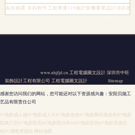
為你精選 本科軟件工程專業119個計算機畢業設計項目推
地址：深圳市龍崗區南灣街道下李朗社區布瀾路17號富通海智
科技園3棟2108
電話：1536156**
Copyright © 2026
www.nhjfjd.cn
工程電腦圖文設計
深圳市中旺
裝飾設計工程有限公司
工程電腦圖文設計
版權所有
Sitemap
感谢您访问我们的网站，您可能还对以下资源感兴趣：安阳贝抛工
艺品有限责任公司
97电影成人碰|97电影成人片|97电影色色|97电影网在线色色|97电影
院第三页|97电影院毛|97电影院日本96|97电影院色|97电影资源总
站|97调教资源站
网站地图