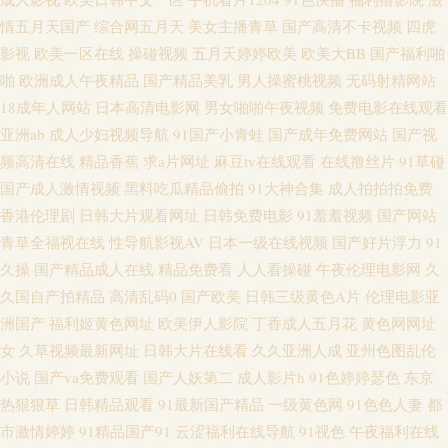
合va 人人草超碰 探花系列亚洲电影 91茄子 超碰地址 国产麻豆aa 久久丁香激
情五月天国产
综合网五月天
美女主播青草
国产高清不卡视频
四虎
影视
欧美一区在线
操碰视频
五月天婷婷欧美
欧美大BB
国产福利啪
情综合 欧美专区日韩专区 婷婷五月份影视 国产1024在线 青青伊人大香蕉 中
啪
欧洲成人午夜精品
国产精品美乳
男人操蜜桃视频
无码射精网站
18成年人网站
日本高清电影网
男女啪啪午夜视频
免费电影在线观看
日韩性另类 97久草超碰 国产一区二区久久 欧洲综合色图 无码岛国色情 尤物
亚洲ab
成人少妇视频导航
91国产小青蛙
国产成年免费网站
国产视
频高清在线
精品香蕉
求a片网址
麻豆tv在线观看
在线撸丝片
91草碰
激情在线 变态另类天堂 黄色仓库网址 欧美性爱派对网站 婷婷精品一区二区
国产成人激情视频
黑料吃瓜精品偷拍
91大神合集
成人拍拍拍免费
51视频网 av米奇影音 豆花一区 九九久久99 欧美肏屄小视频 日韩欧美精品撸
香港伦理剧
日韩大片观看网址
日韩免费电影
91羞羞视频
国产网站
青草全福视在线
性导航影视AV
日本一级在线视频
国产好片浮力
91
18岁已成人看片 AV午夜网 国产精品官网 久久综合丁香五月 色婷婷成人网址
久操
国产精品成人在线
精品免费看
人人看操碰
午夜伦理电影网
久
久国自产拍精品
高清乱码0
国产欧美
日韩三级黄色A片
伦理电影亚
中文字幕51黑料 97精品电影网 成人福利网站 日韩精品免费观看 超碰九7 欧
洲国产
福利姬黄色网址
欧美伊人影院
丁香成人五月花
黄色网网址
女
久草视频最新网址
日韩大片在线看
久久亚洲人成
亚州色图乱伦
美性爱2p 91se在线观看 wwwcom黄 国产A√ 伦理片儿 日韩av网址大全 亚洲春
小说
国产va免费观看
国产人妖第二
成人影片h
91色婷婷瑟色
东京
热狠狠草
日韩精品观看
91最新国产精品
一级黄色网
91色色人妻
都
色综合另类 91网站永久免费 国产韩日第一页 美女午夜影院 日韩理论三级 亚
市激情婷婷
91精品国产91
云涩福利在线导航
91视色
午夜福利在线