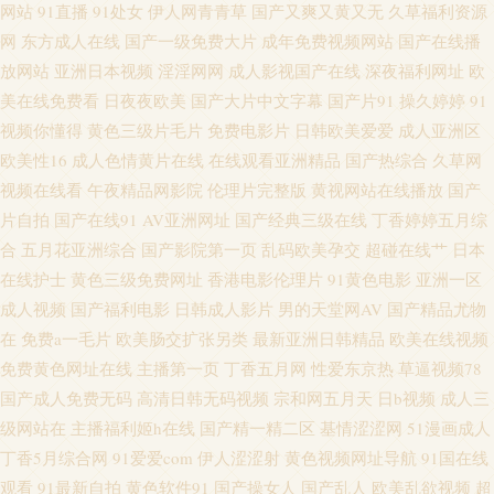
网站
91直播
91处女
伊人网青青草
国产又爽又黄又无
久草福利资源
洲3级电影 91在线入口 豆花AV在线播放 久草视频国产片 欧美性爱免费 深夜
网
东方成人在线
国产一级免费大片
成年免费视频网站
国产在线播
福利导航站 91最新 东方黄色A片 精品福利导航 欧美第18页 日韩中文欧美 亚
放网站
亚洲日本视频
淫淫网网
成人影视国产在线
深夜福利网址
欧
美在线免费看
日夜夜欧美
国产大片中文字幕
国产片91
操久婷婷
91
洲无码蜜桃 91网站视频播放 成人奭片 黄色三级片yyc 欧美性爱com 大香蕉大
视频你懂得
黄色三级片毛片
免费电影片
日韩欧美爱爱
成人亚洲区
欧美性16
成人色情黄片在线
在线观看亚洲精品
国产热综合
久草网
香蕉AⅤ 丝袜美腿自慰 91成人小视频 超碰99自拍 黄色91app 欧美透明视频一
视频在线看
午夜精品网影院
伦理片完整版
黄视网站在线播放
国产
片自拍
国产在线91
AV亚洲网址
国产经典三级在线
丁香婷婷五月综
区 午夜福利禽 91探花在线吃瓜 成人日韩免费 麻豆午夜剧场 网站色片 91视频
合
五月花亚洲综合
国产影院第一页
乱码欧美孕交
超碰在线艹
日本
在线护士
黄色三级免费网址
香港电影伦理片
91黄色电影
亚洲一区
免费的 超碰人人做爱 狠狠干香蕉 青青草超碰在线 大香蕉a 久久分区操 日韩
成人视频
国产福利电影
日韩成人影片
男的天堂网AV
国产精品尤物
在
免费a一毛片
欧美肠交扩张另类
最新亚洲日韩精品
欧美在线视频
国产传媒 亚洲在钱 超碰人妻人射 九一福利区 色图专区区 91N福利网 超碰97
免费黄色网址在线
主播第一页
丁香五月网
性爱东京热
草逼视频78
国产成人免费无码
高清日韩无码视频
宗和网五月天
日b视频
成人三
打炮在线 韩国免费aa 欧美人妖视频 午夜成人直播午夜 91视频人口 久久人人
级网站在
主播福利姬h在线
国产精一精二区
基情涩涩网
51漫画成人
超碰 日韩欲欲网 91发布页 超碰日韩伪娘精品 激情欧美亚 欧美综合在线a 先
丁香5月综合网
91爱爱com
伊人涩涩射
黄色视频网址导航
91国在线
观看
91最新自拍
黄色软件91
国产操女人
国产乱人
欧美乱欲视频
超