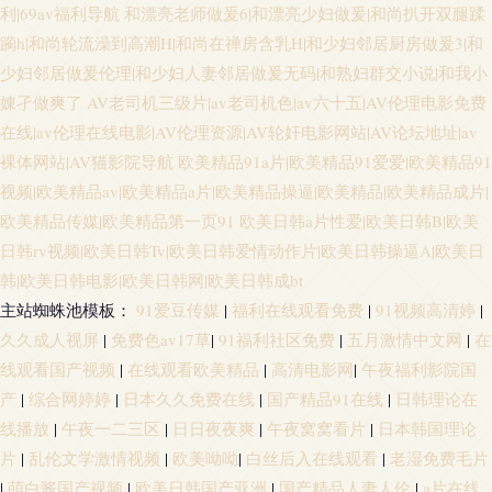
利|69av福利导航
和漂亮老师做爰6|和漂亮少妇做爰|和尚扒开双腿蹂
躏h|和尚轮流澡到高潮H|和尚在禅房含乳H|和少妇邻居厨房做爰3|和
少妇邻居做爰伦理|和少妇人妻邻居做爰无码|和熟妇群交小说|和我小
娻孑做爽了
AV老司机三级片|av老司机色|av六十五|AV伦理电影免费
在线|av伦理在线电影|AV伦理资源|AV轮奸电影网站|AV论坛地址|av
裸体网站|AV猫影院导航
欧美精品91a片|欧美精品91爱爱|欧美精品91
视频|欧美精品av|欧美精品a片|欧美精品操逼|欧美精品|欧美精品成片|
欧美精品传媒|欧美精品第一页91
欧美日韩a片性爱|欧美日韩B|欧美
日韩rv视频|欧美日韩Tv|欧美日韩爱情动作片|欧美日韩操逼A|欧美日
韩|欧美日韩电影|欧美日韩网|欧美日韩成bt
主站蜘蛛池模板：
91爱豆传媒
|
福利在线观看免费
|
91视频高清婷
|
久久成人视屏
|
免费色av17草
|
91福利社区免费
|
五月激情中文网
|
在
线观看国产视频
|
在线观看欧美精品
|
高清电影网
|
午夜福利影院国
产
|
综合网婷婷
|
日本久久免费在线
|
国产精品91在线
|
日韩理论在
线播放
|
午夜一二三区
|
日日夜夜爽
|
午夜窝窝看片
|
日本韩国理论
片
|
乱伦文学激情视频
|
欧美呦呦
|
白丝后入在线观看
|
老湿免费毛片
|
萌白酱国产视频
|
欧美日韩国产亚洲
|
国产精品人妻人伦
|
a片在线