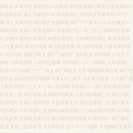
锋影音熟女 97色干 国产HD女人 麻豆九九综合视频 91国际视频 福利第一导
碰吃瓜
久草涩涩
最新在线A片网址
黄色视屏网站
欧美午夜寂寞影院
新视觉影视
成人写真福利
欧美内射网址
日本中文字幕无码
97日穴
航视频 日韩专区视频 91社区免费 国产色又黄视频 欧美日本www 亚洲色图第
网
成人免费在线
精品国产免费观看
国产不卡高清
91av在线播放
91
制作传媒
岛国av资源
超碰91资源
国产乱一乱二乱三
日韩美女直播
一页 白洁小晶 含羞草黄影院 日韩高清色图 91成品视频 大香蕉伊人毛 另类专
91尤物69
蜜桃午夜激情
免费伦理电影
日本电影伦理片
黄瓜视频成
人
性爱婷婷
爱豆在线看
麻豆影院爱爱
成人软件视频
午夜宅男在线
区欧美 色色四区
91专区在线
狠狠干欧美
国产三级国产
国产欧美日韩在线
97五月天
婷婷
日韩在线网
91福利社视频
福利导航
A片三级网站
久草视频8
香蕉APP污视频
艹艹艹插逼
国产精品五月天
狠狠操欧美性爱
国产绝
色精品
精品孕妇无码视频
午夜A片三级片
天美果冻传媒
久久国产成
人精品
精品93久久久
日本人妖射精
学生妹avav
国产熟女视频在线
乱伦第一页
韩日视频
高清国产剧观看
人妻少妇视频二区
成人无码
高清毛片
亚洲av激情电影
午夜导航在线
国内主播第一页
国产高清
电影网址
91社区论坛
免费网站黄色在线
久久偷拍高清亚洲
91午夜
在线免费
亚洲精品第五页
麻豆网站在线观看
91精选国产
国产精品
亚洲
黄色三级成年
五月天婷婷爱
国产不卡小视频
AV色哟哟
亚洲天