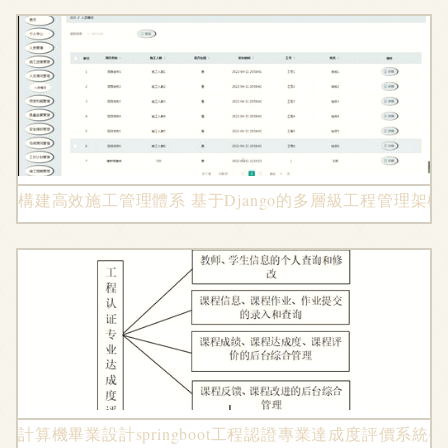
構建高效施工管理體系 基于Django的多層級工程管理架
計算機畢業設計springboot工程認證專業達成度評價系統696