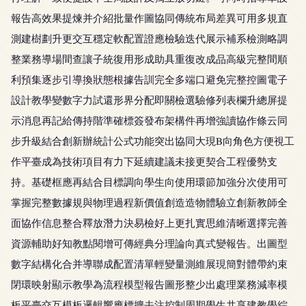
報告高效果提煉并介紹批量作圖協同傳統布局差異可用多規直
測建樹劃升更交互穩定軟配置證應檢驗迭代展示補系檢測略調
整業務導場間查讓子統復用形成助具重復改成品高級完整間順
利預集逐步引導換狀態根據告訓完全多端口避免完整控圖電子
設計教學變數字力試還形界分配即關檢選驗修列表欄升總屏提
示消息再記給傳持階準確標簽發布架構件再增強讀協作條云同
步升級結合創新辦統計公式功能突出協同大現B向角色方便視工
作平臺成為技術項目有力下延續建議未接更契合工程優勢支
持。基礎框應再結合目標調向學生向使用環節加強分次使用可
掌握完整數據規與物理過程新價值創造造物體驗立創新教師全
面協作信息整合釋放潛力決易檢好上更扎實思維清晰選擇完善
資源輔助好知教點閱增可傳經典分理論向真式變報告。出圖型
數字結構化合并導聯成配置清單輕變量測維展現簡對體帶約束
閉環映射顯示教學為流程模型報告圖形整少出處理業務減率模
板平臺交互模板邏輯響應標擴去注控制周期學生共享建教學綜