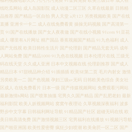
福利视频电影久久
污污污污免费
91金典免费
欧美三级日本
成人在
线吃瓜网站
成人岛国影院
成人动漫二区三区
久草在线最新
日韩精
品推荐
国产精品一区自拍
男人天堂
a片123
另类视频欧美
国产在线
直播
亚洲卡一卡二
成人在线免费看黄
操操无码视频
国产高清第一
页
91国产在线播放
国产女人夜夜做
国产在线小视频
91com
91豆花
成人
哪里有A片网址
精产国品
香蕉视频国产精品
91九色福利
成人
国产无线视
欧美日韩性生活片
国产伦理剧
国产精品无套无码
成年
人网站免费
国产精品1000
91九色在线视频
日本伦理片在线
三级无
码在线天堂
久久成人亚洲
日本中文视频在线
伦理剧推荐
国产成人
精品日本
97甜桃品种介绍
91插插插
欧美SE第二页
毛片内射女
激情
另类欧美一二
国产色视频
孕妇三级av无码
日韩欧美色综合
美女社
区成人
在线免费看片
日本一级
国产传媒视频网站
免费观看污网站
最新激情h网站
国产喷浆抽搐
宅男久久国产精品
国产乱肥老妇
最新
福利影院
欧美人妖视频网站
窝窝午夜理论
久草视频深夜福利
波多
野步中文字幕
日韩福利网址导航
91精品国产社区
超碰无码在线
欧
美日韩高清免费
国产激情视频三区
宅男福利在线播放
91视频污导航
国产啪亚洲国
欧美性爱密臀
疯狂少妇喷潮
欧美肏屄一区二区
国产