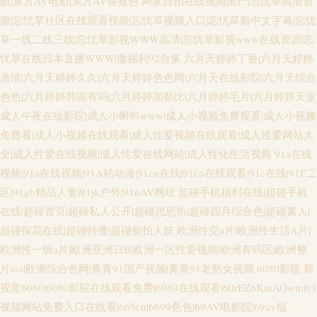
航|东方AV电影|东方AV狠狠色
网友自拍在线视频国产|忘忧草高清资
源|忘忧草社区在线观看视频|忘忧草视频入口|忘忧草新中文字幕|忘忧
草一线二线三线|忘忧草影视WWW高清|忘忧草影视www在线资源|忘
忧草在线日本直播WWW|微福利92合集
六月天婷婷丁香|六月天婷婷
激情|六月天婷婷久久|六月天婷婷色色网|六月天在线影院|六月天综合
色色|六月婷婷韩国有吗|六月婷婷加勒比|六月婷婷毛片|六月婷婷天堂
成人午夜在线影院|成人小蝌蚪www|成人小视频免费观看|成人小视频
免费看|成人小视频在线观看|成人性爱视频在线观看|成人性爱网站大
全|成人性爱在线视频|成人性爱在线网站|成人性化生活视频
91a在线
视频|91a在线视频|91A站动漫|91cn在线|91cn在线观看|91c在线|91F二
区|91gb精品人妻|91jk户外|91nAV网址
超碰手机福利在线|超碰手机
在线|超碰首页|超碰私人公开|超碰思思热|超碰四月综合色|超碰素人|
超碰探花在线|超碰特播|超碰偷拍人妖
欧洲性交a片|欧洲性生活A片|
欧洲性一级a片|欧洲亚洲日B|欧洲一区性爱视频|欧洲有码区|欧洲整
片sss|欧洲综合色网|青青91国产视频|青青91老熟女视频
6080影院 新
视觉6080|6080影院在线观看免费|6080在线观看|60rEZ6KmAOwm|61
视频网站免费入口在线看|665cn|6699色色|69AV电影院|69av福