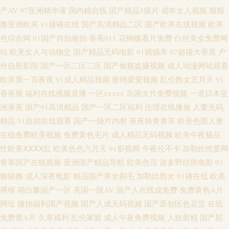
产AV
97亚洲精华液
国内精自线
国产精品3级片
成年女人视频
狠狠
人 91网址黄w www久久人妻 国产精品情侣自拍 日本色情导航 瑟瑟视频网站
撸亚洲欧美
91操碰在线
国产高清精品二区
国产欧美在线视频
欧美
亚洲日韩资源 91亲99 不卡三区 成人片伊人 国产在线第一页 日韩无码A片 亚
色综合网
91国产自拍偷拍
香蕉911
花蝴蝶看片免费
白丝美女免费网
站
欧美女人与动物交
国产精品无码电影
91插插库
97超碰大香蕉
户
州第一AZ 在线免费观看AV 91黄色网 a片avcom 成人日韩av网站 国产av自拍
外自慰影院
国产一区二区二区
国产偷窥盗摄视频
成人动漫网站观看
欧美第一页夜夜
91成人精品视频
蜜桃爱爱视频
乱伦熟女五月天
91
资源 久久精品国产视频 av总站 国产11页 韩国αⅤ 久草视频免费福利 日本高
香蕉视
福利在线视频直播
一区xxxxx
岛国大片免费视频
一道日本亚
洲香蕉
国产91高清精品
国产一区二区福利
伦理在线播放
人妻无码
清网 日日夜夜看毛片 69国精产品自偷 91久久久 97干在线视频 超碰在线人网
精品
91自拍在线观看
国产一级片内射
夜夜骑青青草
欧美色图人妻
在线免费欧美视频
免费黄色毛片
成人精品无码视频
欧美午夜极品
播放 国内成人在线 激情导航 精品3d动漫一区 欧美成人中文字幕 97国产se 久
性欧美ⅩⅩⅩⅩ乱
欧美色色六月天
91影视网
午夜伦不卡
加勒比性爱网
青草国产在线视频
亚洲国产精品导航
欧美色淫
波多野结依电影
91
久人国产 青娱乐av色导航 瑟瑟瑟瑟无码97 五月丁香成人网 97精品国产 爱豆
狠狠撸
成人深夜电影
精品国产美女剃毛
加勒比熟女
91碰在线
欧美
裸模
萌白酱国产一区
美国一级AV
国产人在线成免费
免费黄色A片
传媒性爱影片 狠狠色伊人 欧亚一本视频 日日撸亚洲视频 91内操 AV网址在线
网址
微拍福利国产视频
国产人成无码视频
国产原创区色花堂
在线
超碰大香蕉av 韩国aa免费视频 人人天天骑擦 影音先锋三级资源 97精品在线
免费黄A片
久草福利
乱伦家庭
成人午夜免费视频
人妖射精
国产屁