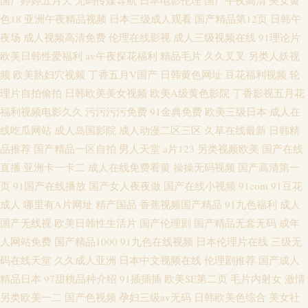
国产婷婷五月天
无码传媒导航
日本电影伦理
国产午夜高清
美女黄
色18
亚洲午夜精品视频
日本三级成人观看
国产精品第12页
日韩午
夜场
成人视频高清免费
伦理在线影视
成人三级视频在线
91理论片
欧美日韩性爱福利
av午夜探花福利
精品毛片
久久叉叉
另类人妖视
频
欧美熟妇穴视频
丁香五月V国产
日韩黄色网址
豆花福利视频
轮
理片自拍偷拍
日韩欧美美女视频
欧美A级黄色影院
丁香影视五月花
福利视频电影久久
污污污污免费
91金典免费
欧美三级日本
成人在
线吃瓜网站
成人岛国影院
成人动漫二区三区
久草在线最新
日韩精
品推荐
国产精品一区自拍
男人天堂
a片123
另类视频欧美
国产在线
直播
亚洲卡一卡二
成人在线免费看黄
操操无码视频
国产高清第一
页
91国产在线播放
国产女人夜夜做
国产在线小视频
91com
91豆花
成人
哪里有A片网址
精产国品
香蕉视频国产精品
91九色福利
成人
国产无线视
欧美日韩性生活片
国产伦理剧
国产精品无套无码
成年
人网站免费
国产精品1000
91九色在线视频
日本伦理片在线
三级无
码在线天堂
久久成人亚洲
日本中文视频在线
伦理剧推荐
国产成人
精品日本
97甜桃品种介绍
91插插插
欧美SE第二页
毛片内射女
激情
另类欧美一二
国产色视频
孕妇三级av无码
日韩欧美色综合
美女社