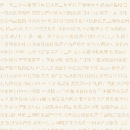
潮一区二区
午夜理论片
日本第二片区
国产免费大片
精品呦视频
日
本乱伦高清无码
深夜国产视频
91刺激视频
日本中文字幕一区
日韩
免费精品视频
日本高清v
欧美日韩伦理午夜
91碰超免费
亚洲色图网
站
精品欧美
成人AV在线观看
日本a级在线
干露脸熟女
在线观看黄
色网
成人抖音
爰上碰91
国产美女91视频
国产情侣片
97人人看
国产
三级视频在线
91免费视频精品
国产精品另类
黄色AV网站人
黄色91
福利社
污网址18禁
国产高清不卡二区
成人午夜视频免费
欧美激情
福利网
国产青青青草
91草逼视频
免费看片日韩
午夜视频福利免费
国产嫩草视频在线
69叉叉叉
最新日本在线视频
日韩成人a
青青操91
五月天婷婷
91短视频在线
国产在线观看的
白丝美女自慰网站
91福
利免费视频
加勒比91AV
91在线观看
黄网站av在线
国产视频
狠狠擼
狠狠擼
91桃色小视频
91激情
91干啪啪
青青操青青干
主播诱惑无码
专区
欧美视频电影
91播放
麻豆桃色网站
亚洲欧美国产另类
欧美伦
理另类
国产刺激对白
在线观看91精品
欧美成年视频
操碰操揉
成人
微拍福利导航
亚洲欧美国产日韩
成年在线观看免费
岛国精品在线播
放
狠狠撸第四色
欧美一页
女同电影在线观看
91网国产尤物在
毛片