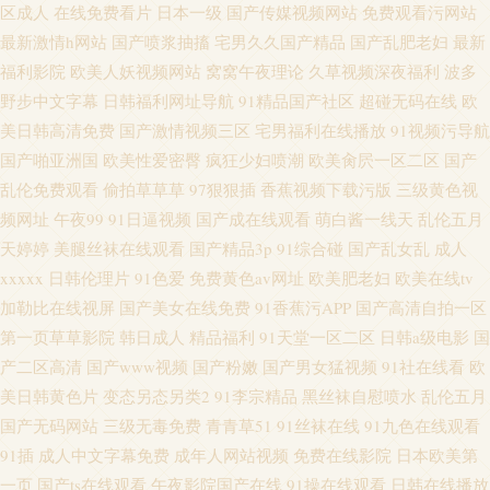
区成人
在线免费看片
日本一级
国产传媒视频网站
免费观看污网站
最新激情h网站
国产喷浆抽搐
宅男久久国产精品
国产乱肥老妇
最新
福利影院
欧美人妖视频网站
窝窝午夜理论
久草视频深夜福利
波多
野步中文字幕
日韩福利网址导航
91精品国产社区
超碰无码在线
欧
美日韩高清免费
国产激情视频三区
宅男福利在线播放
91视频污导航
国产啪亚洲国
欧美性爱密臀
疯狂少妇喷潮
欧美肏屄一区二区
国产
乱伦免费观看
偷拍草草草
97狠狠插
香蕉视频下载污版
三级黄色视
频网址
午夜99
91日逼视频
国产成在线观看
萌白酱一线天
乱伦五月
天婷婷
美腿丝袜在线观看
国产精品3p
91综合碰
国产乱女乱
成人
xxxxx
日韩伦理片
91色爱
免费黄色av网址
欧美肥老妇
欧美在线tv
加勒比在线视屏
国产美女在线免费
91香蕉污APP
国产高清自拍一区
第一页草草影院
韩日成人
精品福利
91天堂一区二区
日韩a级电影
国
产二区高清
国产www视频
国产粉嫩
国产男女猛视频
91社在线看
欧
美日韩黄色片
变态另态另类2
91李宗精品
黑丝袜自慰喷水
乱伦五月
国产无码网站
三级无毒免费
青青草51
91丝袜在线
91九色在线观看
91插
成人中文字幕免费
成年人网站视频
免费在线影院
日本欧美第
一页
国产ts在线观看
午夜影院国产在线
91操在线观看
日韩在线播放