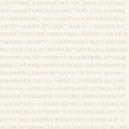
久国自产拍精品
高清乱码0
国产欧美
日韩三级黄色A片
伦理电影亚
中文字幕51黑料 97精品电影网 成人福利网站 日韩精品免费观看 超碰九7 欧
洲国产
福利姬黄色网址
欧美伊人影院
丁香成人五月花
黄色网网址
女
久草视频最新网址
日韩大片在线看
久久亚洲人成
亚州色图乱伦
美性爱2p 91se在线观看 wwwcom黄 国产A√ 伦理片儿 日韩av网址大全 亚洲春
小说
国产va免费观看
国产人妖第二
成人影片h
91色婷婷瑟色
东京
热狠狠草
日韩精品观看
91最新国产精品
一级黄色网
91色色人妻
都
色综合另类 91网站永久免费 国产韩日第一页 美女午夜影院 日韩理论三级 亚
市激情婷婷
91精品国产91
云涩福利在线导航
91视色
午夜福利在线
网站
91直播
91处女
伊人网青青草
国产又爽又黄又无
久草福利资源
洲3级电影 91在线入口 豆花AV在线播放 久草视频国产片 欧美性爱免费 深夜
网
东方成人在线
国产一级免费大片
成年免费视频网站
国产在线播
放网站
亚洲日本视频
淫淫网网
成人影视国产在线
深夜福利网址
欧
福利导航站 91最新 东方黄色A片 精品福利导航 欧美第18页 日韩中文欧美 亚
美在线免费看
日夜夜欧美
国产大片中文字幕
国产片91
操久婷婷
91
视频你懂得
黄色三级片毛片
免费电影片
日韩欧美爱爱
成人亚洲区
洲无码蜜桃 91网站视频播放 成人奭片 黄色三级片yyc 欧美性爱com 大香蕉大
欧美性16
成人色情黄片在线
在线观看亚洲精品
国产热综合
久草网
香蕉AⅤ 丝袜美腿自慰 91成人小视频 超碰99自拍 黄色91app 欧美透明视频一
视频在线看
午夜精品网影院
伦理片完整版
黄视网站在线播放
国产
片自拍
国产在线91
AV亚洲网址
国产经典三级在线
丁香婷婷五月综
区 午夜福利禽 91探花在线吃瓜 成人日韩免费 麻豆午夜剧场 网站色片 91视频
合
五月花亚洲综合
国产影院第一页
乱码欧美孕交
超碰在线艹
日本
在线护士
黄色三级免费网址
香港电影伦理片
91黄色电影
亚洲一区
免费的 超碰人人做爱 狠狠干香蕉 青青草超碰在线 大香蕉a 久久分区操 日韩
成人视频
国产福利电影
日韩成人影片
男的天堂网AV
国产精品尤物