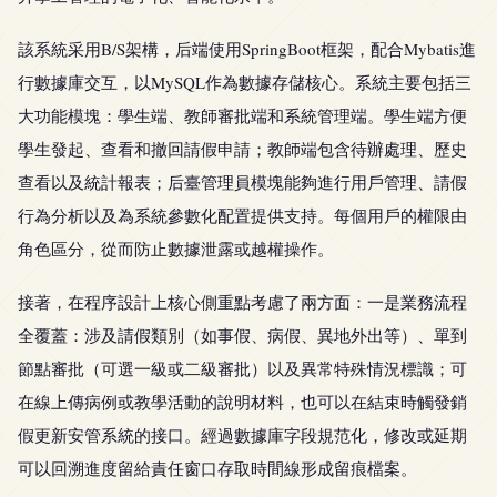
該系統采用B/S架構，后端使用SpringBoot框架，配合Mybatis進
行數據庫交互，以MySQL作為數據存儲核心。系統主要包括三
大功能模塊：學生端、教師審批端和系統管理端。學生端方便
學生發起、查看和撤回請假申請；教師端包含待辦處理、歷史
查看以及統計報表；后臺管理員模塊能夠進行用戶管理、請假
行為分析以及為系統參數化配置提供支持。每個用戶的權限由
角色區分，從而防止數據泄露或越權操作。
接著，在程序設計上核心側重點考慮了兩方面：一是業務流程
全覆蓋：涉及請假類別（如事假、病假、異地外出等）、單到
節點審批（可選一級或二級審批）以及異常特殊情況標識；可
在線上傳病例或教學活動的說明材料，也可以在結束時觸發銷
假更新安管系統的接口。經過數據庫字段規范化，修改或延期
可以回溯進度留給責任窗口存取時間線形成留痕檔案。