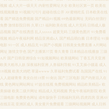
视频
成人大片一级天天
内射性爱网址大全
欧美社区第一页
欧美在
线视频播放
91视频污污污
超碰在线公开
AV蜜桃吃瓜
日本欧美在线
看
国产精选免费视频
国产精品91视频
69热最新网址
无码白丝强行
免费
激情影院日韩
久草123
福利欧美在线
成人片无码
日韩成人极
品视频
国产在线诱惑
乱人xxxxx
超黄无码
三级黄色图片
91免费看
视频
精品午夜福利网
精品亚洲成a人
国产精品萌白酱
日本理论
91操
电影
91一区
成人精品无
91国产小视频
日韩美女免费直播
A片网站
网址
激情文学色
国产主播第37页
青久青青
日本精品在线播放
三级
A片
国产日韩亚洲综合
91短视频网站
欧美骚网站
丁香五月天亚洲
欧美大粗吊人妖
深夜福利亚洲
人兽福利导航
91叉叉操小骚逼
成人
18视频
欧美大鸡吧
草逼wwww
久草福利免费试看
岛国国产在线
91
人人超碰青青
美女白丝18禁
91肏比
国产三区电影
国产内射后入在
线
黄色网址网站网址
97超在线视
免费视频网站
精品欧美精品v
欧
美操碰
欧美二级片网址
精品成人无码视频
男女午夜福利影院
欧美
三级电影
免费黄色网址
成年版快手
日韩福利无码
四虎四房
亚洲AV
在线豆花
亚洲区成人
美女黄片免费观看
三级网站视频网
成人日韩