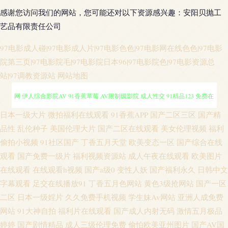
感谢您访问我们的网站，您可能还对以下资源感兴趣：安阳贝抛工
艺品有限责任公司
97电影成人碰|97电影成人片|97电影色色|97电影网在线色色|97电影
院第三页|97电影院毛|97电影院日本96|97电影院色|97电影资源总
站|97调教资源站
网站地图
精品三级网站 91自产精品国 日韩欧美wwww 午夜激情普通户 亚洲色图偷拍
日本一级大片
微拍福利在线观看
91香蕉APP
国产二区三区
国产精
品性
乱伦种子
美国伦理大片
国产二区在线观看
美女伦理视频
福利
网 伊人综合影院AV 91香蕉草莓 AV限制级影院 成人性交 91精品123 免费在
偷拍小视频
91社区国产
丁香五月天堂
欧美变态一区
国产综合在线
观看
国产免费一级片
福利视频资源站
成人午夜在线观看
欧美图片
线毛片 日韩黄色大片 超碰人人熟女 黄色小视频APP 深夜福利导航链接 影音
在线观看
在线观看h视频
国产a级0
变性人妖
国产福利永久
日韩中文
字幕观看
足交在线播放91
丁香五月色网站
黄色3级抢网站
国产一区
先锋亚洲色图 97涩在线资源网 韩国无码伦理 久操资源福利在线 欧美性爱主
二区
日本一级婬片
久久免费手机视频
学生妹Av网站
亚洲人成免费
网站
91大神自拍
福利片在线观看
国产成人内射无码
激情五月极品
站 伊人三级片 国产精品黄色网 老湿机成人网站 日韩AV打炮影院 91大香蕉伊
婷婷
国产剧情精品
成人三级伦理免费
偷怕欧美亚州图片
国产AV国