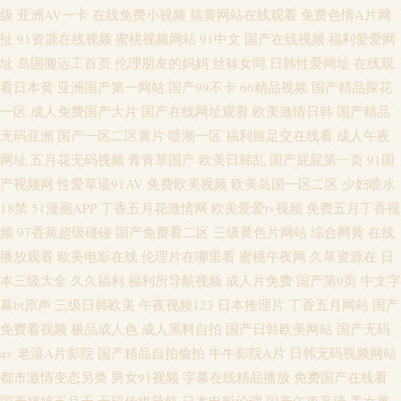
级
亚洲AV一卡
在线免费小视频
搞黄网站在线观看
免费色情A片网
扯
91资源在线视频
蜜桃视频网站
91中文
国产在线视频
福利爱爱网
址
岛国搬运工首页
伦理朋友的妈妈
丝袜女同
日韩性爱网址
在线观
看日本黄
亚洲国产第一网站
国产99不卡
66精品视频
国产精品探花
一区
成人免费国产大片
国产在线网址观看
欧美激情日韩
国产精品
无码亚洲
国产一区二区黄片
喷潮一区
福利姬足交在线看
成人午夜
网址
五月花无码视频
青青草国产
欧美日韩乱
国产屁屁第一页
91国
产视频网
性爱草逼91AV
免费欧美视频
欧美岛国一区二区
少妇喷水
18禁
51漫画APP
丁香五月花激情网
欧美爱爱tv视频
免费五月丁香视
频
97香蕉超级碰碰
国产免费看二区
三级黄色片网站
综合网黄
在线
播放观看
欧美电影在线
伦理片在哪里看
蜜桃午夜网
久草资源在
日
本三级大全
久久福利
福利所导航视频
成人片免费
国产第9页
中文字
幕bt原声
三级日韩欧美
午夜视频123
日本推理片
丁香五月网站
国产
免费看视频
极品成人色
成人黑料自拍
国产日韩欧美网站
国产无码
av
老湿A片影院
国产精品自拍偷拍
牛牛影院A片
日韩无码视频网站
都市激情变态另类
男女91视频
字幕在线精品播放
免费国产在线看