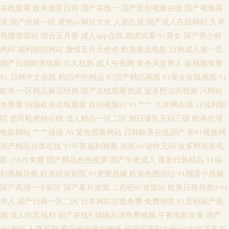
在线观看
欧美做受日韩
国产在线一
国产原创视频在线
国产视频高
国产 人妖毛片 丝袜美脚五月天 91人色网 东京热AV情趣 久草婷婷 美女草逼
清
国产丝袜一区
黄色av网址大全
人妻乱视
国产成人在线网站
久草
视频资源站
综合五月香
成人app在线
四虎试看
91男女
国产男小鲜
色天堂 欧洲人妖内射 三级网站网址视频 亚洲色色虎首页 91高跟丝袜啪啪 91
肉同
福利影院网站
激情五月天色色
欧美极品电影
日韩成人第一页
国产日韩欧美电影
久久机热
成人午夜网
黄色天堂男人
操视频免费
中文字幕网 高清无码视频UL 精品第十三页 麻豆旅游啪啪 青青草久久 日韩视
91
日韩中文在线
精品中的精品
97国产精品视频
91美女在线视频
51
频福利导航 91黄频 AV男天堂 狠狠干无码 另类色色 欧美在线aa 午夜福利视
欧美
一区精品麻豆经典
国产在线观看资源
波多野洁衣视频
污网站
免费看
特级欧美在线观看
自拍视频91
91艹艹
久草网在线
18福利影
频久草 au黄色av网站 国产呦系列706 久久日日狠狠干 欧洲青青草99 伊人手机
院
老司机蜜桃在线
成人精品一区二区
韩日爆乳无码三级
欧美伦理
电影网站
艹艹操操
AV黄色观看网站
日韩欧美在线国产
新91视频网
影院 www超碰全部 麻豆精品123 五月天偷拍 91视频在拍在线 A片免费欧美
国产精品分类在线
97午夜福利视频
岛国AV动作无码
波多野吉依电
影
小h片免费
国产精品色色视屏
国产午夜成人
最新日韩精品
91福
视频 成人九一观看入口 老湿机香蕉久久 3级电影下载网站 岛国a免费观看 激
利视频导航
欧美喷水影院
91爱爱视频
欧美色图论坛
91榴莲小视频
国产高清一卡新区
国产看片资源
二色吧97资源站
欧美日韩另类0
91
情人妻三级 女同网站 日本AⅤ在线 亚洲动态色图 91粉色情人 avav综合免费
华人
国产日韩一区二区
日本网站在线免费
免费潮喷
91原创国产视
频
成人吃瓜福利
国产在线9
操碰高清免费视频
午夜电影全集
国产
超碰这里只有精品 欧美性爱激情综合 亚洲色图五月天 91福利视频网址 国产
AV无码
人妻系列
爱豆传媒倩女幽魂
超清国产剧大全
91中文字幕在