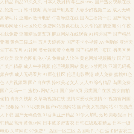
人精品
精品93久久久
日本人妖射精
学生妹avav
国产熟女视频在线
乱伦第一页
韩日视频
高清国产剧观看
人妻少妇视频二区
成人无码
高清毛片
亚洲av激情电影
午夜导航在线
国内主播第一页
国产高清
电影网址
91社区论坛
免费网站黄色在线
久久偷拍高清亚洲
91午夜
在线免费
亚洲精品第五页
麻豆网站在线观看
91精选国产
国产精品
亚洲
黄色三级成年
五月天婷婷爱
国产不卡小视频
AV色哟哟
亚洲天
堂丁香五月
91社网
美女视频黄全免费
国产精品第一页国
另类区另
类欧美
欧美色图乱伦小说
免费成人软件
黄色网址视频播放
国产日
产美产精品
成人午夜视频
伦理视频网站
黄色18禁网站
亚洲无码视
频在线
成人无码看片
91原创社区
伦理电影香港
成人免费
蜜桃91色
色
A片视频网
国产自在线
操欧美老女人
人人97综合精品
岛国免费
国产无码一二
蜜桃tv网站入口
国产第66页
另类国产在线
熟女自拍
偷拍
青青久视频
久草新视频在线
激情深爱欧美激情
91视频官网国
产
狠狠操-91
91我要操
国产ts视频网站
国产美女视频网站
91视频成
人下载
国产无码色色
91香蕉亚洲精品
91伊人加勒比
欧美狠狠插
日
韩精品高清
黄色av网
日本波多野吉衣
日韩在线观看精品
日本一级
电影
久草网页
97免费艹
岛国一区二区
岛国动作片在
波多野吉衣三