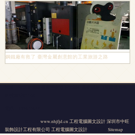
鋼鐵廠有救了 臺灣金屬創意館的工業旅游之路
地址：深圳市龍崗區南灣街道下李朗社區布瀾路17號富通海智
科技園3棟2108
電話：1536156**
Copyright © 2026
www.nhjfjd.cn
工程電腦圖文設計
深圳市中旺
裝飾設計工程有限公司
工程電腦圖文設計
版權所有
Sitemap