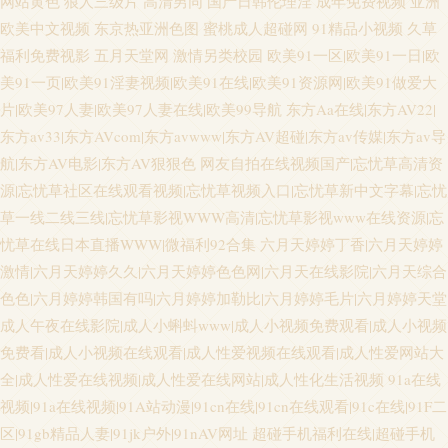
网站黄色
狼人三级片
高清男同
国产日韩伦理淫
成年免费视频
亚洲
欧美中文视频
东京热亚洲色图
蜜桃成人超碰网
91精品小视频
久草
福利免费视影
五月天堂网
激情另类校园
欧美91一区|欧美91一日|欧
美91一页|欧美91淫妻视频|欧美91在线|欧美91资源网|欧美91做爱大
片|欧美97人妻|欧美97人妻在线|欧美99导航
东方Aa在线|东方AV22|
东方av33|东方AVcom|东方avwww|东方AV超碰|东方av传媒|东方av导
航|东方AV电影|东方AV狠狠色
网友自拍在线视频国产|忘忧草高清资
源|忘忧草社区在线观看视频|忘忧草视频入口|忘忧草新中文字幕|忘忧
草一线二线三线|忘忧草影视WWW高清|忘忧草影视www在线资源|忘
忧草在线日本直播WWW|微福利92合集
六月天婷婷丁香|六月天婷婷
激情|六月天婷婷久久|六月天婷婷色色网|六月天在线影院|六月天综合
色色|六月婷婷韩国有吗|六月婷婷加勒比|六月婷婷毛片|六月婷婷天堂
成人午夜在线影院|成人小蝌蚪www|成人小视频免费观看|成人小视频
免费看|成人小视频在线观看|成人性爱视频在线观看|成人性爱网站大
全|成人性爱在线视频|成人性爱在线网站|成人性化生活视频
91a在线
视频|91a在线视频|91A站动漫|91cn在线|91cn在线观看|91c在线|91F二
区|91gb精品人妻|91jk户外|91nAV网址
超碰手机福利在线|超碰手机