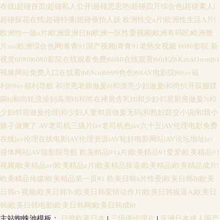
在线|超碰首页|超碰私人公开|超碰思思热|超碰四月综合色|超碰素人|
超碰探花在线|超碰特播|超碰偷拍人妖
欧洲性交a片|欧洲性生活A片|
欧洲性一级a片|欧洲亚洲日B|欧洲一区性爱视频|欧洲有码区|欧洲整
片sss|欧洲综合色网|青青91国产视频|青青91老熟女视频
6080影院 新
视觉6080|6080影院在线观看免费|6080在线观看|60rEZ6KmAOwm|61
视频网站免费入口在线看|665cn|6699色色|69AV电影院|69av福
利|69av福利导航
和漂亮老师做爰6|和漂亮少妇做爰|和尚扒开双腿蹂
躏h|和尚轮流澡到高潮H|和尚在禅房含乳H|和少妇邻居厨房做爰3|和
少妇邻居做爰伦理|和少妇人妻邻居做爰无码|和熟妇群交小说|和我小
娻孑做爽了
AV老司机三级片|av老司机色|av六十五|AV伦理电影免费
在线|av伦理在线电影|AV伦理资源|AV轮奸电影网站|AV论坛地址|av
裸体网站|AV猫影院导航
欧美精品91a片|欧美精品91爱爱|欧美精品91
视频|欧美精品av|欧美精品a片|欧美精品操逼|欧美精品|欧美精品成片|
欧美精品传媒|欧美精品第一页91
欧美日韩a片性爱|欧美日韩B|欧美
日韩rv视频|欧美日韩Tv|欧美日韩爱情动作片|欧美日韩操逼A|欧美日
韩|欧美日韩电影|欧美日韩网|欧美日韩成bt
主站蜘蛛池模板：
日韩欧美日本
|
三级理伦理片
|
亚洲日本成人国产