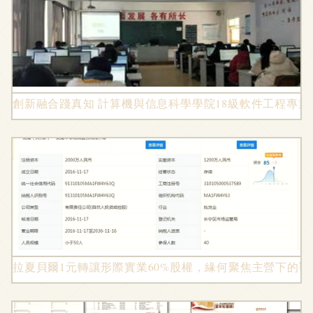
創新融合踐真知 計算機與信息科學學院18級軟件工程專
拉夏貝爾1元轉讓形際實業60%股權，緣何聚焦主營下的戰略