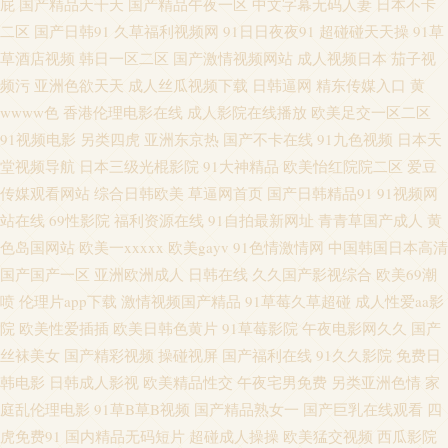
屁
国产精品天干天
国产精品午夜一区
中文字幕无码人妻
日本不卡
东京热三级 精品色色 欧美日韩色情a片 四虎影库av 影音先锋操逼网 91瑟瑟视
二区
国产日韩91
久草福利视频网
91日日夜夜91
超碰碰天天操
91草
草酒店视频
韩日一区二区
国产激情视频网站
成人视频日本
茄子视
频导航 91在线视频视频 TS人妖色情网 超碰开久久 福利视频在线 国产日韩欧
频污
亚洲色欲天天
成人丝瓜视频下载
日韩逼网
精东传媒入口
黄
wwww色
香港伦理电影在线
成人影院在线播放
欧美足交一区二区
美足交 九九热精品草 另类极品五五分 日本国产精品三级 日韩三区四区精品
91视频电影
另类四虎
亚洲东京热
国产不卡在线
91九色视频
日本天
堂视频导航
日本三级光棍影院
91大神精品
欧美怡红院院二区
爱豆
影音先锋波多区 亚洲人妻中出 国产av夜夜 欧美色图第一页 在线视频污 91桃
传媒观看网站
综合日韩欧美
草逼网首页
国产日韩精品91
91视频网
站在线
69性影院
福利资源在线
91自拍最新网址
青青草国产成人
黄
色视屏 久久只有这里有 日韩男女在线 亚洲韩国最新版片 91在线91 A级片网
色岛国网站
欧美一xxxxx
欧美gayv
91色情激情网
中国韩国日本高清
国产国产一区
亚洲欧洲成人
日韩在线
久久国产影视综合
欧美69潮
址 岛国成人福利影院 欧美成人情品18 午夜熟女av影院 91免费观 97精品电影
喷
伦理片app下载
激情视频国产精品
91草莓久草超碰
成人性爱aa影
网 激清色色 日本色图欧美色图 手机在线有码A片 亚洲天天射综合 91亚洲精
院
欧美性爱插插
欧美日韩色黄片
91草莓影院
午夜电影网久久
国产
丝袜美女
国产精彩视频
操碰视屏
国产福利在线
91久久影院
免费日
品入口 wwwcom黄 超碰在线96 国产精品自拍官网 久草久爱新现看 亚洲成人
韩电影
日韩成人影视
欧美精品性交
午夜宅男免费
另类亚洲色情
家
庭乱伦理电影
91草B草B视频
国产精品熟女一
国产巨乳在线观看
四
免费电影 九一av 日本有码区 影视先锋操 AV在线资源站 国产91精 久久青草
虎免费91
国内精品无码短片
超碰成人操操
欧美猛交视频
西瓜影院