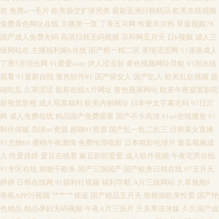
在
免费a一毛片
欧美肠交扩张另类
最新亚洲日韩精品
欧美在线视频
国产传媒 亚洲在钱 超碰人妻人射 九一福利区 色图专区区 91N福利网 超碰97
免费黄色网址在线
主播第一页
丁香五月网
性爱东京热
草逼视频78
国产成人免费无码
高清日韩无码视频
宗和网五月天
日b视频
成人三
打炮在线 韩国免费aa 欧美人妖视频 午夜成人直播午夜 91视频人口 久久人人
级网站在
主播福利姬h在线
国产精一精二区
基情涩涩网
51漫画成人
丁香5月综合网
91爱爱com
伊人涩涩射
黄色视频网址导航
91国在线
超碰 日韩欲欲网 91发布页 超碰日韩伪娘精品 激情欧美亚 欧美综合在线a 先
观看
91最新自拍
黄色软件91
国产操女人
国产乱人
欧美乱欲视频
超
锋影音熟女 97色干 国产HD女人 麻豆九九综合视频 91国际视频 福利第一导
碰吃瓜
久草涩涩
最新在线A片网址
黄色视屏网站
欧美午夜寂寞影院
新视觉影视
成人写真福利
欧美内射网址
日本中文字幕无码
97日穴
航视频 日韩专区视频 91社区免费 国产色又黄视频 欧美日本www 亚洲色图第
网
成人免费在线
精品国产免费观看
国产不卡高清
91av在线播放
91
制作传媒
岛国av资源
超碰91资源
国产乱一乱二乱三
日韩美女直播
一页 白洁小晶 含羞草黄影院 日韩高清色图 91成品视频 大香蕉伊人毛 另类专
91尤物69
蜜桃午夜激情
免费伦理电影
日本电影伦理片
黄瓜视频成
人
性爱婷婷
爱豆在线看
麻豆影院爱爱
成人软件视频
午夜宅男在线
区欧美 色色四区
91专区在线
狠狠干欧美
国产三级国产
国产欧美日韩在线
97五月天
婷婷
日韩在线网
91福利社视频
福利导航
A片三级网站
久草视频8
香蕉APP污视频
艹艹艹插逼
国产精品五月天
狠狠操欧美性爱
国产绝
色精品
精品孕妇无码视频
午夜A片三级片
天美果冻传媒
久久国产成