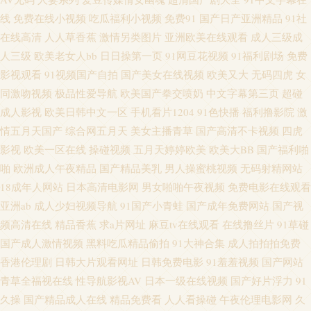
线
免费在线小视频
吃瓜福利小视频
免费91
国产日产亚洲精品
91社
福利吃瓜 日本91网站入口 无码欧美另类 亚洲一二三 91狼友之家 超碰97人人
在线高清
人人草香蕉
激情另类图片
亚洲欧美在线观看
成人三级成
网 激情的久久6 无码午夜影院 91在线欧 成人sss网站 韩国理论av电影 美女天
人三级
欧美老女人bb
日日操第一页
91网豆花视频
91福利剧场
免费
影视观看
91视频国产自拍
国产美女在线视频
欧美又大
无码四虎
女
天肏 日本A视频 香蕉超碰 91大香蕉自慰 AA3级片 岛国高清在线观看 狼人综
同激吻视频
极品性爱导航
欧美国产拳交喷奶
中文字幕第三页
超碰
成人影视
欧美日韩中文一区
手机看片1204
91色快播
福利撸影院
激
合va 人人草超碰 探花系列亚洲电影 91茄子 超碰地址 国产麻豆aa 久久丁香激
情五月天国产
综合网五月天
美女主播青草
国产高清不卡视频
四虎
影视
欧美一区在线
操碰视频
五月天婷婷欧美
欧美大BB
国产福利啪
情综合 欧美专区日韩专区 婷婷五月份影视 国产1024在线 青青伊人大香蕉 中
啪
欧洲成人午夜精品
国产精品美乳
男人操蜜桃视频
无码射精网站
18成年人网站
日本高清电影网
男女啪啪午夜视频
免费电影在线观看
日韩性另类 97久草超碰 国产一区二区久久 欧洲综合色图 无码岛国色情 尤物
亚洲ab
成人少妇视频导航
91国产小青蛙
国产成年免费网站
国产视
频高清在线
精品香蕉
求a片网址
麻豆tv在线观看
在线撸丝片
91草碰
激情在线 变态另类天堂 黄色仓库网址 欧美性爱派对网站 婷婷精品一区二区
国产成人激情视频
黑料吃瓜精品偷拍
91大神合集
成人拍拍拍免费
香港伦理剧
日韩大片观看网址
日韩免费电影
91羞羞视频
国产网站
51视频网 av米奇影音 豆花一区 九九久久99 欧美肏屄小视频 日韩欧美精品撸
青草全福视在线
性导航影视AV
日本一级在线视频
国产好片浮力
91
18岁已成人看片 AV午夜网 国产精品官网 久久综合丁香五月 色婷婷成人网址
久操
国产精品成人在线
精品免费看
人人看操碰
午夜伦理电影网
久