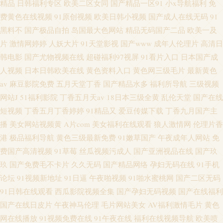
精品
日韩福利专区
欧美二区女同
国产精品一区91
小x导航福利
免
费黄色在线视频
91原创视频
欧美日韩小视频
国产成人在线无码
91
黑料不
国产极品自拍
岛国最大色网站
精品无码国产二品
欧美一及
片
激情网婷婷
人妖大片
91天堂影视
国产www
成年人伦理片
高清日
韩电影
国产尤物视频在线
超碰福利97视屏
91看片入口
日本国产成
人视频
日本日韩欧美在线
黄色资料入口
黄色网三级毛片
最新黄色
av
麻豆影院免费
五月天堂丁香
国产精品水多
福利所导航
三级视频
网站J
51福利影院
丁香五月天av
18日本三级全黄
乱伦天堂
国产在线
短视频
丁香五月丁香婷婷
91精品又
爱豆传媒下载
丁香九月国产主
播
美女网站视频黄
A片com
美女福利在线观看
狼人激情网
伦理片香
港
极品福利导航
黄色三级最新免费
91嫩草国产
午夜成年人网站
免
费国产高清视频
91草莓
丝瓜视频污成人
国产亚洲视品在线
国产玖
玖
国产免费毛不卡片
久久无码
国产精品网络
孕妇无码在线
91手机
论坛
91视频新地址
91日逼
午夜啪视频
91啪水蜜桃网
国产二区无码
91日韩在线观看
西瓜影院视频全集
国产孕妇无码视频
国产在线福利
国产在线日皮片
午夜神马伦理
毛片网站美女
AV福利激情毛片
黄色
网在线播放
91视频免费在线
91午夜在线
福利在线视频导航
欧美喷