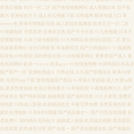
草酒店视频
韩日一区二区
国产激情视频网站
成人视频日本
茄子视
频导航 91在线视频视频 TS人妖色情网 超碰开久久 福利视频在线 国产日韩欧
频污
亚洲色欲天天
成人丝瓜视频下载
日韩逼网
精东传媒入口
黄
wwww色
香港伦理电影在线
成人影院在线播放
欧美足交一区二区
美足交 九九热精品草 另类极品五五分 日本国产精品三级 日韩三区四区精品
91视频电影
另类四虎
亚洲东京热
国产不卡在线
91九色视频
日本天
堂视频导航
日本三级光棍影院
91大神精品
欧美怡红院院二区
爱豆
影音先锋波多区 亚洲人妻中出 国产av夜夜 欧美色图第一页 在线视频污 91桃
传媒观看网站
综合日韩欧美
草逼网首页
国产日韩精品91
91视频网
站在线
69性影院
福利资源在线
91自拍最新网址
青青草国产成人
黄
色视屏 久久只有这里有 日韩男女在线 亚洲韩国最新版片 91在线91 A级片网
色岛国网站
欧美一xxxxx
欧美gayv
91色情激情网
中国韩国日本高清
国产国产一区
亚洲欧洲成人
日韩在线
久久国产影视综合
欧美69潮
址 岛国成人福利影院 欧美成人情品18 午夜熟女av影院 91免费观 97精品电影
喷
伦理片app下载
激情视频国产精品
91草莓久草超碰
成人性爱aa影
网 激清色色 日本色图欧美色图 手机在线有码A片 亚洲天天射综合 91亚洲精
院
欧美性爱插插
欧美日韩色黄片
91草莓影院
午夜电影网久久
国产
丝袜美女
国产精彩视频
操碰视屏
国产福利在线
91久久影院
免费日
品入口 wwwcom黄 超碰在线96 国产精品自拍官网 久草久爱新现看 亚洲成人
韩电影
日韩成人影视
欧美精品性交
午夜宅男免费
另类亚洲色情
家
庭乱伦理电影
91草B草B视频
国产精品熟女一
国产巨乳在线观看
四
免费电影 九一av 日本有码区 影视先锋操 AV在线资源站 国产91精 久久青草
虎免费91
国内精品无码短片
超碰成人操操
欧美猛交视频
西瓜影院
在线观看
欧美做受日韩
国产在线一
国产原创视频在线
国产视频高
国产 人妖毛片 丝袜美脚五月天 91人色网 东京热AV情趣 久草婷婷 美女草逼