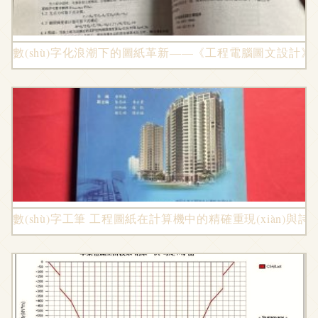
數(shù)字化浪潮下的圖紙革新——《工程電腦圖文設計
數(shù)字工筆 工程圖紙在計算機中的精確重現(xiàn)與詩