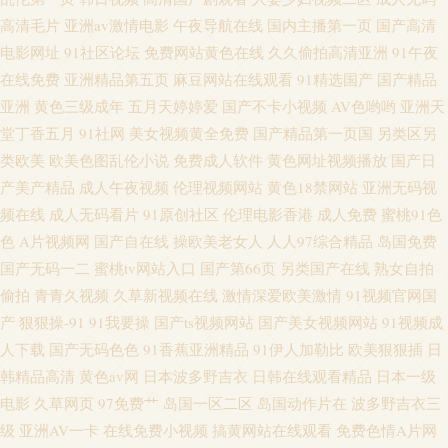
高清毛片
亚洲av激情电影
午夜导航在线
国内主播第一页
国产高清
电影网址
91社区论坛
免费网站黄色在线
久久偷拍高清亚洲
91午夜
在线免费
亚洲精品第五页
麻豆网站在线观看
91精选国产
国产精品
亚洲
黄色三级成年
五月天婷婷爱
国产不卡小视频
AV色哟哟
亚洲天
堂丁香五月
91社网
美女视频黄全免费
国产精品第一页国
另类区另
类欧美
欧美色图乱伦小说
免费成人软件
黄色网址视频播放
国产日
产美产精品
成人午夜视频
伦理视频网站
黄色18禁网站
亚洲无码视
频在线
成人无码看片
91原创社区
伦理电影香港
成人免费
蜜桃91色
色
A片视频网
国产自在线
操欧美老女人
人人97综合精品
岛国免费
国产无码一二
蜜桃tv网站入口
国产第66页
另类国产在线
熟女自拍
偷拍
青青久视频
久草新视频在线
激情深爱欧美激情
91视频官网国
产
狠狠操-91
91我要操
国产ts视频网站
国产美女视频网站
91视频成
人下载
国产无码色色
91香蕉亚洲精品
91伊人加勒比
欧美狠狠插
日
韩精品高清
黄色av网
日本波多野吉衣
日韩在线观看精品
日本一级
电影
久草网页
97免费艹
岛国一区二区
岛国动作片在
波多野吉衣三
级
亚洲AV一卡
在线免费小视频
搞黄网站在线观看
免费色情A片网