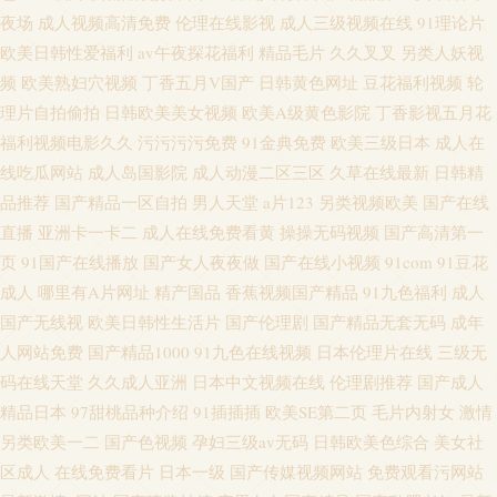
夜场
成人视频高清免费
伦理在线影视
成人三级视频在线
91理论片
欧美日韩性爱福利
av午夜探花福利
精品毛片
久久叉叉
另类人妖视
频
欧美熟妇穴视频
丁香五月V国产
日韩黄色网址
豆花福利视频
轮
理片自拍偷拍
日韩欧美美女视频
欧美A级黄色影院
丁香影视五月花
福利视频电影久久
污污污污免费
91金典免费
欧美三级日本
成人在
线吃瓜网站
成人岛国影院
成人动漫二区三区
久草在线最新
日韩精
品推荐
国产精品一区自拍
男人天堂
a片123
另类视频欧美
国产在线
直播
亚洲卡一卡二
成人在线免费看黄
操操无码视频
国产高清第一
页
91国产在线播放
国产女人夜夜做
国产在线小视频
91com
91豆花
成人
哪里有A片网址
精产国品
香蕉视频国产精品
91九色福利
成人
国产无线视
欧美日韩性生活片
国产伦理剧
国产精品无套无码
成年
人网站免费
国产精品1000
91九色在线视频
日本伦理片在线
三级无
码在线天堂
久久成人亚洲
日本中文视频在线
伦理剧推荐
国产成人
精品日本
97甜桃品种介绍
91插插插
欧美SE第二页
毛片内射女
激情
另类欧美一二
国产色视频
孕妇三级av无码
日韩欧美色综合
美女社
区成人
在线免费看片
日本一级
国产传媒视频网站
免费观看污网站