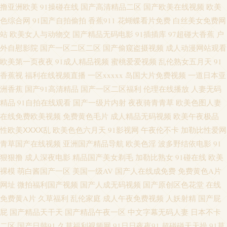
撸亚洲欧美
91操碰在线
国产高清精品二区
国产欧美在线视频
欧美
亚洲日韩资源 91亲99 不卡三区 成人片伊人 国产在线第一页 日韩无码A片 亚
色综合网
91国产自拍偷拍
香蕉911
花蝴蝶看片免费
白丝美女免费网
站
欧美女人与动物交
国产精品无码电影
91插插库
97超碰大香蕉
户
州第一AZ 在线免费观看AV 91黄色网 a片avcom 成人日韩av网站 国产av自拍
外自慰影院
国产一区二区二区
国产偷窥盗摄视频
成人动漫网站观看
欧美第一页夜夜
91成人精品视频
蜜桃爱爱视频
乱伦熟女五月天
91
资源 久久精品国产视频 av总站 国产11页 韩国αⅤ 久草视频免费福利 日本高
香蕉视
福利在线视频直播
一区xxxxx
岛国大片免费视频
一道日本亚
洲香蕉
国产91高清精品
国产一区二区福利
伦理在线播放
人妻无码
清网 日日夜夜看毛片 69国精产品自偷 91久久久 97干在线视频 超碰在线人网
精品
91自拍在线观看
国产一级片内射
夜夜骑青青草
欧美色图人妻
在线免费欧美视频
免费黄色毛片
成人精品无码视频
欧美午夜极品
播放 国内成人在线 激情导航 精品3d动漫一区 欧美成人中文字幕 97国产se 久
性欧美ⅩⅩⅩⅩ乱
欧美色色六月天
91影视网
午夜伦不卡
加勒比性爱网
青草国产在线视频
亚洲国产精品导航
欧美色淫
波多野结依电影
91
久人国产 青娱乐av色导航 瑟瑟瑟瑟无码97 五月丁香成人网 97精品国产 爱豆
狠狠撸
成人深夜电影
精品国产美女剃毛
加勒比熟女
91碰在线
欧美
裸模
萌白酱国产一区
美国一级AV
国产人在线成免费
免费黄色A片
传媒性爱影片 狠狠色伊人 欧亚一本视频 日日撸亚洲视频 91内操 AV网址在线
网址
微拍福利国产视频
国产人成无码视频
国产原创区色花堂
在线
超碰大香蕉av 韩国aa免费视频 人人天天骑擦 影音先锋三级资源 97精品在线
免费黄A片
久草福利
乱伦家庭
成人午夜免费视频
人妖射精
国产屁
屁
国产精品天干天
国产精品午夜一区
中文字幕无码人妻
日本不卡
东京热三级 精品色色 欧美日韩色情a片 四虎影库av 影音先锋操逼网 91瑟瑟视
二区
国产日韩91
久草福利视频网
91日日夜夜91
超碰碰天天操
91草