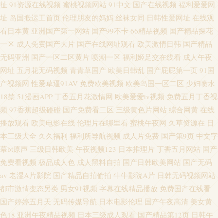
扯
91资源在线视频
蜜桃视频网站
91中文
国产在线视频
福利爱爱网
址
岛国搬运工首页
伦理朋友的妈妈
丝袜女同
日韩性爱网址
在线观
看日本黄
亚洲国产第一网站
国产99不卡
66精品视频
国产精品探花
一区
成人免费国产大片
国产在线网址观看
欧美激情日韩
国产精品
无码亚洲
国产一区二区黄片
喷潮一区
福利姬足交在线看
成人午夜
网址
五月花无码视频
青青草国产
欧美日韩乱
国产屁屁第一页
91国
产视频网
性爱草逼91AV
免费欧美视频
欧美岛国一区二区
少妇喷水
18禁
51漫画APP
丁香五月花激情网
欧美爱爱tv视频
免费五月丁香视
频
97香蕉超级碰碰
国产免费看二区
三级黄色片网站
综合网黄
在线
播放观看
欧美电影在线
伦理片在哪里看
蜜桃午夜网
久草资源在
日
本三级大全
久久福利
福利所导航视频
成人片免费
国产第9页
中文字
幕bt原声
三级日韩欧美
午夜视频123
日本推理片
丁香五月网站
国产
免费看视频
极品成人色
成人黑料自拍
国产日韩欧美网站
国产无码
av
老湿A片影院
国产精品自拍偷拍
牛牛影院A片
日韩无码视频网站
都市激情变态另类
男女91视频
字幕在线精品播放
免费国产在线看
国产婷婷五月天
无码传媒导航
日本电影伦理
国产午夜高清
美女黄
色18
亚洲午夜精品视频
日本三级成人观看
国产精品第12页
日韩午