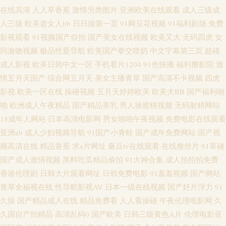
在线高清
人人草香蕉
激情另类图片
亚洲欧美在线观看
成人三级成
网 激情的久久6 无码午夜影院 91在线欧 成人sss网站 韩国理论av电影 美女天
人三级
欧美老女人bb
日日操第一页
91网豆花视频
91福利剧场
免费
影视观看
91视频国产自拍
国产美女在线视频
欧美又大
无码四虎
女
天肏 日本A视频 香蕉超碰 91大香蕉自慰 AA3级片 岛国高清在线观看 狼人综
同激吻视频
极品性爱导航
欧美国产拳交喷奶
中文字幕第三页
超碰
成人影视
欧美日韩中文一区
手机看片1204
91色快播
福利撸影院
激
合va 人人草超碰 探花系列亚洲电影 91茄子 超碰地址 国产麻豆aa 久久丁香激
情五月天国产
综合网五月天
美女主播青草
国产高清不卡视频
四虎
影视
欧美一区在线
操碰视频
五月天婷婷欧美
欧美大BB
国产福利啪
情综合 欧美专区日韩专区 婷婷五月份影视 国产1024在线 青青伊人大香蕉 中
啪
欧洲成人午夜精品
国产精品美乳
男人操蜜桃视频
无码射精网站
18成年人网站
日本高清电影网
男女啪啪午夜视频
免费电影在线观看
日韩性另类 97久草超碰 国产一区二区久久 欧洲综合色图 无码岛国色情 尤物
亚洲ab
成人少妇视频导航
91国产小青蛙
国产成年免费网站
国产视
频高清在线
精品香蕉
求a片网址
麻豆tv在线观看
在线撸丝片
91草碰
激情在线 变态另类天堂 黄色仓库网址 欧美性爱派对网站 婷婷精品一区二区
国产成人激情视频
黑料吃瓜精品偷拍
91大神合集
成人拍拍拍免费
香港伦理剧
日韩大片观看网址
日韩免费电影
91羞羞视频
国产网站
51视频网 av米奇影音 豆花一区 九九久久99 欧美肏屄小视频 日韩欧美精品撸
青草全福视在线
性导航影视AV
日本一级在线视频
国产好片浮力
91
18岁已成人看片 AV午夜网 国产精品官网 久久综合丁香五月 色婷婷成人网址
久操
国产精品成人在线
精品免费看
人人看操碰
午夜伦理电影网
久
久国自产拍精品
高清乱码0
国产欧美
日韩三级黄色A片
伦理电影亚
中文字幕51黑料 97精品电影网 成人福利网站 日韩精品免费观看 超碰九7 欧