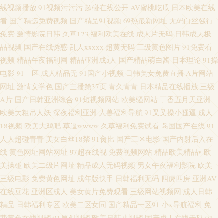
线视频播放
91视频污污污
超碰在线公开
AV蜜桃吃瓜
日本欧美在线
看
国产精选免费视频
国产精品91视频
69热最新网址
无码白丝强行
免费
激情影院日韩
久草123
福利欧美在线
成人片无码
日韩成人极
品视频
国产在线诱惑
乱人xxxxx
超黄无码
三级黄色图片
91免费看
视频
精品午夜福利网
精品亚洲成a人
国产精品萌白酱
日本理论
91操
电影
91一区
成人精品无
91国产小视频
日韩美女免费直播
A片网站
网址
激情文学色
国产主播第37页
青久青青
日本精品在线播放
三级
A片
国产日韩亚洲综合
91短视频网站
欧美骚网站
丁香五月天亚洲
欧美大粗吊人妖
深夜福利亚洲
人兽福利导航
91叉叉操小骚逼
成人
18视频
欧美大鸡吧
草逼wwww
久草福利免费试看
岛国国产在线
91
人人超碰青青
美女白丝18禁
91肏比
国产三区电影
国产内射后入在
线
黄色网址网站网址
97超在线视
免费视频网站
精品欧美精品v
欧
美操碰
欧美二级片网址
精品成人无码视频
男女午夜福利影院
欧美
三级电影
免费黄色网址
成年版快手
日韩福利无码
四虎四房
亚洲AV
在线豆花
亚洲区成人
美女黄片免费观看
三级网站视频网
成人日韩
精品
日韩福利专区
欧美二区女同
国产精品一区91
小x导航福利
免
费黄色在线视频
91原创视频
欧美日韩小视频
国产成人在线无码
91