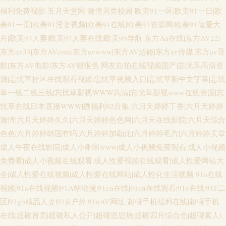
福利免费视影
五月天堂网
激情另类校园
欧美91一区|欧美91一日|欧
美91一页|欧美91淫妻视频|欧美91在线|欧美91资源网|欧美91做爱大
片|欧美97人妻|欧美97人妻在线|欧美99导航
东方Aa在线|东方AV22|
东方av33|东方AVcom|东方avwww|东方AV超碰|东方av传媒|东方av导
航|东方AV电影|东方AV狠狠色
网友自拍在线视频国产|忘忧草高清资
源|忘忧草社区在线观看视频|忘忧草视频入口|忘忧草新中文字幕|忘忧
草一线二线三线|忘忧草影视WWW高清|忘忧草影视www在线资源|忘
忧草在线日本直播WWW|微福利92合集
六月天婷婷丁香|六月天婷婷
激情|六月天婷婷久久|六月天婷婷色色网|六月天在线影院|六月天综合
色色|六月婷婷韩国有吗|六月婷婷加勒比|六月婷婷毛片|六月婷婷天堂
成人午夜在线影院|成人小蝌蚪www|成人小视频免费观看|成人小视频
免费看|成人小视频在线观看|成人性爱视频在线观看|成人性爱网站大
全|成人性爱在线视频|成人性爱在线网站|成人性化生活视频
91a在线
视频|91a在线视频|91A站动漫|91cn在线|91cn在线观看|91c在线|91F二
区|91gb精品人妻|91jk户外|91nAV网址
超碰手机福利在线|超碰手机
在线|超碰首页|超碰私人公开|超碰思思热|超碰四月综合色|超碰素人|