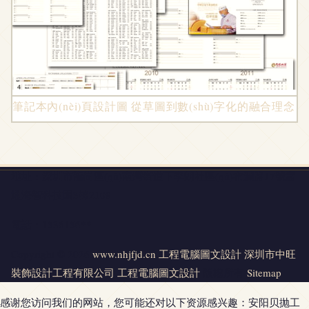
筆記本內(nèi)頁設計圖 從草圖到數(shù)字化的融合理念
地址：深圳市龍崗區(qū)南灣街道下李朗社區(qū)布瀾路17號富
通海智科技園3棟2108
電話：1536156**
Copyright © 2026
www.nhjfjd.cn
工程電腦圖文設計
深圳市中旺
裝飾設計工程有限公司
工程電腦圖文設計
版權所有
Sitemap
感谢您访问我们的网站，您可能还对以下资源感兴趣：安阳贝抛工