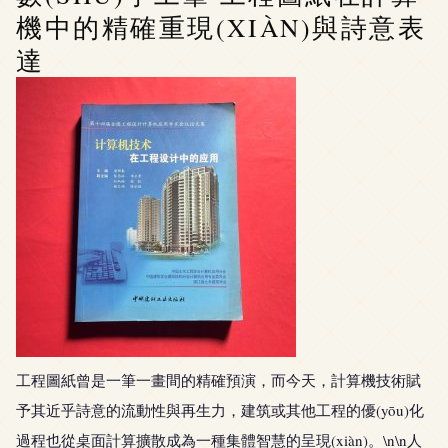
機中的精確重現(XIÀN)與詩意表
達
工程圖紙曾是一筆一畫間的精確預演，而今天，計算機技術賦
予其近乎詩意的流動性與再生力，建筑或其他工程的優(yōu)化
過程也從桌面計算擴散成為一種集體智慧的呈現(xiàn)。\n\n人