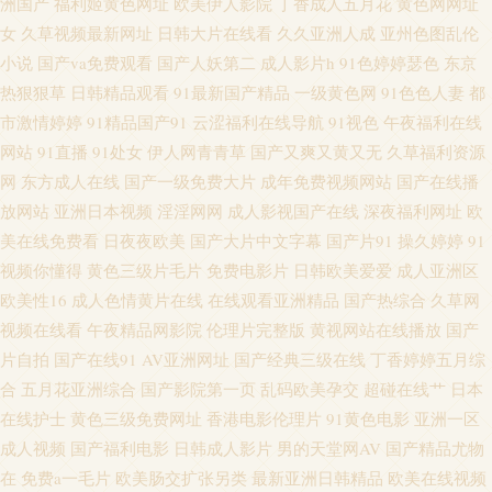
洲国产
福利姬黄色网址
欧美伊人影院
丁香成人五月花
黄色网网址
女
久草视频最新网址
日韩大片在线看
久久亚洲人成
亚州色图乱伦
美性爱2p 91se在线观看 wwwcom黄 国产A√ 伦理片儿 日韩av网址大全 亚洲春
小说
国产va免费观看
国产人妖第二
成人影片h
91色婷婷瑟色
东京
热狠狠草
日韩精品观看
91最新国产精品
一级黄色网
91色色人妻
都
色综合另类 91网站永久免费 国产韩日第一页 美女午夜影院 日韩理论三级 亚
市激情婷婷
91精品国产91
云涩福利在线导航
91视色
午夜福利在线
网站
91直播
91处女
伊人网青青草
国产又爽又黄又无
久草福利资源
洲3级电影 91在线入口 豆花AV在线播放 久草视频国产片 欧美性爱免费 深夜
网
东方成人在线
国产一级免费大片
成年免费视频网站
国产在线播
放网站
亚洲日本视频
淫淫网网
成人影视国产在线
深夜福利网址
欧
福利导航站 91最新 东方黄色A片 精品福利导航 欧美第18页 日韩中文欧美 亚
美在线免费看
日夜夜欧美
国产大片中文字幕
国产片91
操久婷婷
91
视频你懂得
黄色三级片毛片
免费电影片
日韩欧美爱爱
成人亚洲区
洲无码蜜桃 91网站视频播放 成人奭片 黄色三级片yyc 欧美性爱com 大香蕉大
欧美性16
成人色情黄片在线
在线观看亚洲精品
国产热综合
久草网
香蕉AⅤ 丝袜美腿自慰 91成人小视频 超碰99自拍 黄色91app 欧美透明视频一
视频在线看
午夜精品网影院
伦理片完整版
黄视网站在线播放
国产
片自拍
国产在线91
AV亚洲网址
国产经典三级在线
丁香婷婷五月综
区 午夜福利禽 91探花在线吃瓜 成人日韩免费 麻豆午夜剧场 网站色片 91视频
合
五月花亚洲综合
国产影院第一页
乱码欧美孕交
超碰在线艹
日本
在线护士
黄色三级免费网址
香港电影伦理片
91黄色电影
亚洲一区
免费的 超碰人人做爱 狠狠干香蕉 青青草超碰在线 大香蕉a 久久分区操 日韩
成人视频
国产福利电影
日韩成人影片
男的天堂网AV
国产精品尤物
在
免费a一毛片
欧美肠交扩张另类
最新亚洲日韩精品
欧美在线视频
国产传媒 亚洲在钱 超碰人妻人射 九一福利区 色图专区区 91N福利网 超碰97