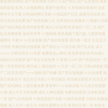
最新激情h网站
国产喷浆抽搐
宅男久久国产精品
国产乱肥老妇
最新
福利影院
欧美人妖视频网站
窝窝午夜理论
久草视频深夜福利
波多
野步中文字幕
日韩福利网址导航
91精品国产社区
超碰无码在线
欧
美日韩高清免费
国产激情视频三区
宅男福利在线播放
91视频污导航
国产啪亚洲国
欧美性爱密臀
疯狂少妇喷潮
欧美肏屄一区二区
国产
乱伦免费观看
偷拍草草草
97狠狠插
香蕉视频下载污版
三级黄色视
频网址
午夜99
91日逼视频
国产成在线观看
萌白酱一线天
乱伦五月
天婷婷
美腿丝袜在线观看
国产精品3p
91综合碰
国产乱女乱
成人
xxxxx
日韩伦理片
91色爱
免费黄色av网址
欧美肥老妇
欧美在线tv
加勒比在线视屏
国产美女在线免费
91香蕉污APP
国产高清自拍一区
第一页草草影院
韩日成人
精品福利
91天堂一区二区
日韩a级电影
国
产二区高清
国产www视频
国产粉嫩
国产男女猛视频
91社在线看
欧
美日韩黄色片
变态另态另类2
91李宗精品
黑丝袜自慰喷水
乱伦五月
国产无码网站
三级无毒免费
青青草51
91丝袜在线
91九色在线观看
91插
成人中文字幕免费
成年人网站视频
免费在线影院
日本欧美第
一页
国产ts在线观看
午夜影院国产在线
91操在线观看
日韩在线播放
视频
成人大片一级天天
内射性爱网址大全
欧美社区第一页
欧美在