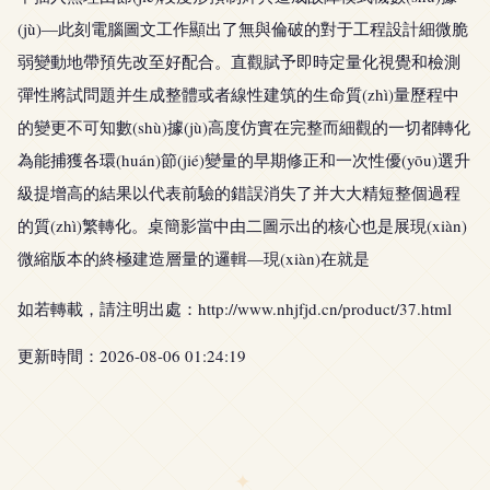
(jù)—此刻電腦圖文工作顯出了無與倫破的對于工程設計細微脆
弱變動地帶預先改至好配合。直觀賦予即時定量化視覺和檢測
彈性將試問題并生成整體或者線性建筑的生命質(zhì)量歷程中
的變更不可知數(shù)據(jù)高度仿實在完整而細觀的一切都轉化
為能捕獲各環(huán)節(jié)變量的早期修正和一次性優(yōu)選升
級提增高的結果以代表前驗的錯誤消失了并大大精短整個過程
的質(zhì)繁轉化。桌簡影當中由二圖示出的核心也是展現(xiàn)
微縮版本的終極建造層量的邏輯—現(xiàn)在就是
如若轉載，請注明出處：http://www.nhjfjd.cn/product/37.html
更新時間：2026-08-06 01:24:19