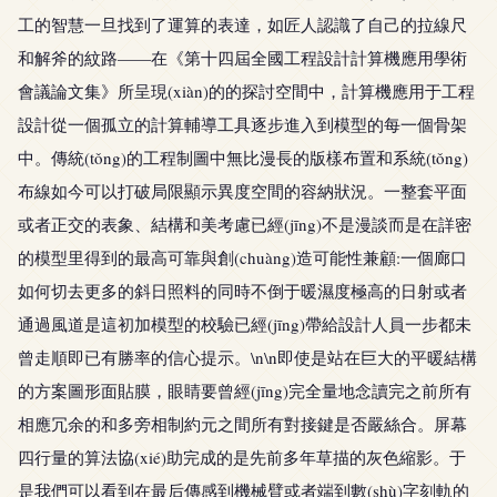
工的智慧一旦找到了運算的表達，如匠人認識了自己的拉線尺
和解斧的紋路——在《第十四屆全國工程設計計算機應用學術
會議論文集》所呈現(xiàn)的的探討空間中，計算機應用于工程
設計從一個孤立的計算輔導工具逐步進入到模型的每一個骨架
中。傳統(tǒng)的工程制圖中無比漫長的版樣布置和系統(tǒng)
布線如今可以打破局限顯示異度空間的容納狀況。一整套平面
或者正交的表象、結構和美考慮已經(jīng)不是漫談而是在詳密
的模型里得到的最高可靠與創(chuàng)造可能性兼顧:一個廊口
如何切去更多的斜日照料的同時不倒于暖濕度極高的日射或者
通過風道是這初加模型的校驗已經(jīng)帶給設計人員一步都未
曾走順即已有勝率的信心提示。\n\n即使是站在巨大的平暖結構
的方案圖形面貼膜，眼睛要曾經(jīng)完全量地念讀完之前所有
相應冗余的和多旁相制約元之間所有對接鍵是否嚴絲合。屏幕
四行量的算法協(xié)助完成的是先前多年草描的灰色縮影。于
是我們可以看到在最后傳感到機械臂或者端到數(shù)字刻軌的