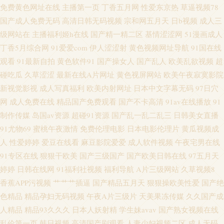
免费黄色网址在线
主播第一页
丁香五月网
性爱东京热
草逼视频78
国产成人免费无码
高清日韩无码视频
宗和网五月天
日b视频
成人三
打炮在线 韩国免费aa 欧美人妖视频 午夜成人直播午夜 91视频人口 久久人人
级网站在
主播福利姬h在线
国产精一精二区
基情涩涩网
51漫画成人
丁香5月综合网
91爱爱com
伊人涩涩射
黄色视频网址导航
91国在线
超碰 日韩欲欲网 91发布页 超碰日韩伪娘精品 激情欧美亚 欧美综合在线a 先
观看
91最新自拍
黄色软件91
国产操女人
国产乱人
欧美乱欲视频
超
碰吃瓜
久草涩涩
最新在线A片网址
黄色视屏网站
欧美午夜寂寞影院
锋影音熟女 97色干 国产HD女人 麻豆九九综合视频 91国际视频 福利第一导
新视觉影视
成人写真福利
欧美内射网址
日本中文字幕无码
97日穴
航视频 日韩专区视频 91社区免费 国产色又黄视频 欧美日本www 亚洲色图第
网
成人免费在线
精品国产免费观看
国产不卡高清
91av在线播放
91
制作传媒
岛国av资源
超碰91资源
国产乱一乱二乱三
日韩美女直播
一页 白洁小晶 含羞草黄影院 日韩高清色图 91成品视频 大香蕉伊人毛 另类专
91尤物69
蜜桃午夜激情
免费伦理电影
日本电影伦理片
黄瓜视频成
人
性爱婷婷
爱豆在线看
麻豆影院爱爱
成人软件视频
午夜宅男在线
区欧美 色色四区
91专区在线
狠狠干欧美
国产三级国产
国产欧美日韩在线
97五月天
婷婷
日韩在线网
91福利社视频
福利导航
A片三级网站
久草视频8
香蕉APP污视频
艹艹艹插逼
国产精品五月天
狠狠操欧美性爱
国产绝
色精品
精品孕妇无码视频
午夜A片三级片
天美果冻传媒
久久国产成
人精品
精品93久久久
日本人妖射精
学生妹avav
国产熟女视频在线
乱伦第一页
韩日视频
高清国产剧观看
人妻少妇视频二区
成人无码