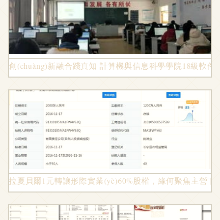
創(chuàng)新融合踐真知 計算機與信息科學學院18級
拉夏貝爾1元轉讓形際實業(yè)60%股權，緣何聚焦主營下的戰