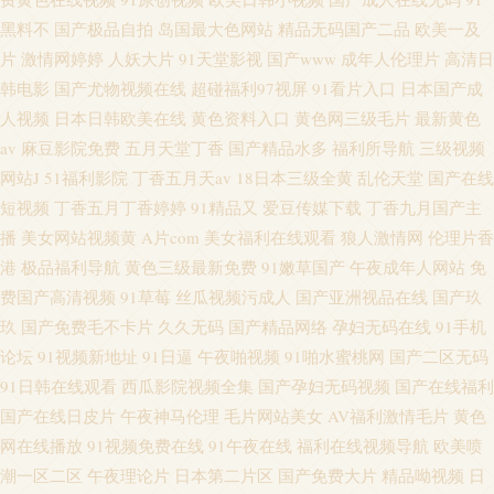
黑料不
国产极品自拍
岛国最大色网站
精品无码国产二品
欧美一及
片
激情网婷婷
人妖大片
91天堂影视
国产www
成年人伦理片
高清日
韩电影
国产尤物视频在线
超碰福利97视屏
91看片入口
日本国产成
人视频
日本日韩欧美在线
黄色资料入口
黄色网三级毛片
最新黄色
av
麻豆影院免费
五月天堂丁香
国产精品水多
福利所导航
三级视频
网站J
51福利影院
丁香五月天av
18日本三级全黄
乱伦天堂
国产在线
短视频
丁香五月丁香婷婷
91精品又
爱豆传媒下载
丁香九月国产主
播
美女网站视频黄
A片com
美女福利在线观看
狼人激情网
伦理片香
港
极品福利导航
黄色三级最新免费
91嫩草国产
午夜成年人网站
免
费国产高清视频
91草莓
丝瓜视频污成人
国产亚洲视品在线
国产玖
玖
国产免费毛不卡片
久久无码
国产精品网络
孕妇无码在线
91手机
论坛
91视频新地址
91日逼
午夜啪视频
91啪水蜜桃网
国产二区无码
91日韩在线观看
西瓜影院视频全集
国产孕妇无码视频
国产在线福利
国产在线日皮片
午夜神马伦理
毛片网站美女
AV福利激情毛片
黄色
网在线播放
91视频免费在线
91午夜在线
福利在线视频导航
欧美喷
潮一区二区
午夜理论片
日本第二片区
国产免费大片
精品呦视频
日