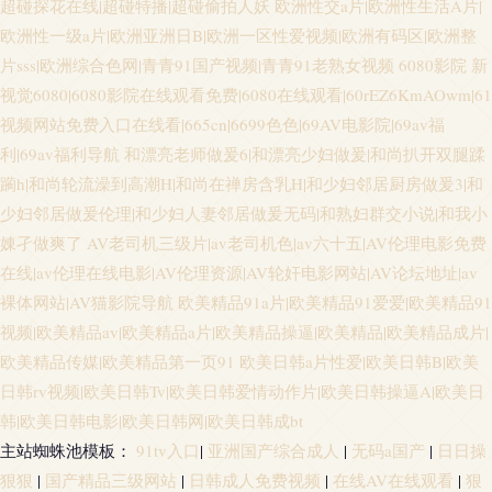
超碰探花在线|超碰特播|超碰偷拍人妖
欧洲性交a片|欧洲性生活A片|
欧洲性一级a片|欧洲亚洲日B|欧洲一区性爱视频|欧洲有码区|欧洲整
片sss|欧洲综合色网|青青91国产视频|青青91老熟女视频
6080影院 新
视觉6080|6080影院在线观看免费|6080在线观看|60rEZ6KmAOwm|61
视频网站免费入口在线看|665cn|6699色色|69AV电影院|69av福
利|69av福利导航
和漂亮老师做爰6|和漂亮少妇做爰|和尚扒开双腿蹂
躏h|和尚轮流澡到高潮H|和尚在禅房含乳H|和少妇邻居厨房做爰3|和
少妇邻居做爰伦理|和少妇人妻邻居做爰无码|和熟妇群交小说|和我小
娻孑做爽了
AV老司机三级片|av老司机色|av六十五|AV伦理电影免费
在线|av伦理在线电影|AV伦理资源|AV轮奸电影网站|AV论坛地址|av
裸体网站|AV猫影院导航
欧美精品91a片|欧美精品91爱爱|欧美精品91
视频|欧美精品av|欧美精品a片|欧美精品操逼|欧美精品|欧美精品成片|
欧美精品传媒|欧美精品第一页91
欧美日韩a片性爱|欧美日韩B|欧美
日韩rv视频|欧美日韩Tv|欧美日韩爱情动作片|欧美日韩操逼A|欧美日
韩|欧美日韩电影|欧美日韩网|欧美日韩成bt
主站蜘蛛池模板：
91tv入口
|
亚洲国产综合成人
|
无码a国产
|
日日操
狠狠
|
国产精品三级网站
|
日韩成人免费视频
|
在线AV在线观看
|
狠