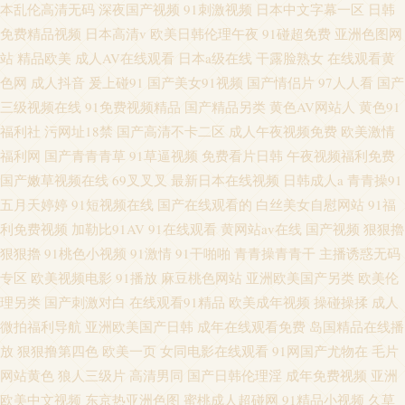
本乱伦高清无码
深夜国产视频
91刺激视频
日本中文字幕一区
日韩
免费精品视频
日本高清v
欧美日韩伦理午夜
91碰超免费
亚洲色图网
站
精品欧美
成人AV在线观看
日本a级在线
干露脸熟女
在线观看黄
色网
成人抖音
爰上碰91
国产美女91视频
国产情侣片
97人人看
国产
三级视频在线
91免费视频精品
国产精品另类
黄色AV网站人
黄色91
福利社
污网址18禁
国产高清不卡二区
成人午夜视频免费
欧美激情
福利网
国产青青青草
91草逼视频
免费看片日韩
午夜视频福利免费
国产嫩草视频在线
69叉叉叉
最新日本在线视频
日韩成人a
青青操91
五月天婷婷
91短视频在线
国产在线观看的
白丝美女自慰网站
91福
利免费视频
加勒比91AV
91在线观看
黄网站av在线
国产视频
狠狠擼
狠狠擼
91桃色小视频
91激情
91干啪啪
青青操青青干
主播诱惑无码
专区
欧美视频电影
91播放
麻豆桃色网站
亚洲欧美国产另类
欧美伦
理另类
国产刺激对白
在线观看91精品
欧美成年视频
操碰操揉
成人
微拍福利导航
亚洲欧美国产日韩
成年在线观看免费
岛国精品在线播
放
狠狠撸第四色
欧美一页
女同电影在线观看
91网国产尤物在
毛片
网站黄色
狼人三级片
高清男同
国产日韩伦理淫
成年免费视频
亚洲
欧美中文视频
东京热亚洲色图
蜜桃成人超碰网
91精品小视频
久草