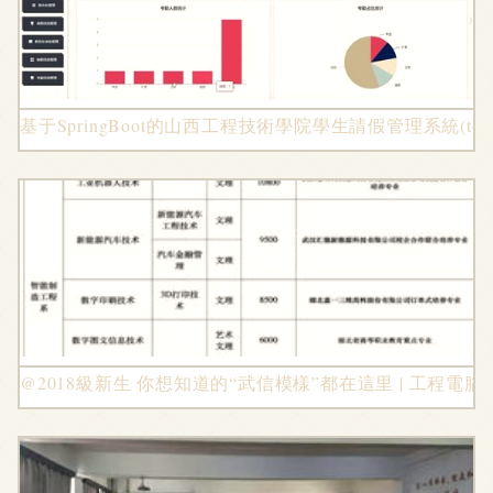
基于SpringBoot的山西工程技術學院學生請假管理系統(tǒng
@2018級新生 你想知道的“武信模樣”都在這里 | 工程電