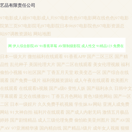
艺品有限责任公司
97电影成人碰|97电影成人片|97电影色色|97电影网在线色色|97电影
院第三页|97电影院毛|97电影院日本96|97电影院色|97电影资源总
站|97调教资源站
网站地图
精品三级网站 91自产精品国 日韩欧美wwww 午夜激情普通户 亚洲色图偷拍
日本一级大片
微拍福利在线观看
91香蕉APP
国产二区三区
国产精
品性
乱伦种子
美国伦理大片
国产二区在线观看
美女伦理视频
福利
网 伊人综合影院AV 91香蕉草莓 AV限制级影院 成人性交 91精品123 免费在
偷拍小视频
91社区国产
丁香五月天堂
欧美变态一区
国产综合在线
观看
国产免费一级片
福利视频资源站
成人午夜在线观看
欧美图片
线毛片 日韩黄色大片 超碰人人熟女 黄色小视频APP 深夜福利导航链接 影音
在线观看
在线观看h视频
国产a级0
变性人妖
国产福利永久
日韩中文
字幕观看
足交在线播放91
丁香五月色网站
黄色3级抢网站
国产一区
先锋亚洲色图 97涩在线资源网 韩国无码伦理 久操资源福利在线 欧美性爱主
二区
日本一级婬片
久久免费手机视频
学生妹Av网站
亚洲人成免费
网站
91大神自拍
福利片在线观看
国产成人内射无码
激情五月极品
站 伊人三级片 国产精品黄色网 老湿机成人网站 日韩AV打炮影院 91大香蕉伊
婷婷
国产剧情精品
成人三级伦理免费
偷怕欧美亚州图片
国产AV国
产AV
97亚洲精华液
国内精自线
国产精品3级片
成年女人视频
狠狠
人 91网址黄w www久久人妻 国产精品情侣自拍 日本色情导航 瑟瑟视频网站