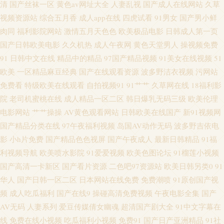
清
国产丝袜一区
黄色av网址大全
人妻乱视
国产成人在线网站
久草
视频资源站
综合五月香
成人app在线
四虎试看
91男女
国产男小鲜
色天堂 欧洲人妖内射 三级网站网址视频 亚洲色色虎首页 91高跟丝袜啪啪 91
肉同
福利影院网站
激情五月天色色
欧美极品电影
日韩成人第一页
国产日韩欧美电影
久久机热
成人午夜网
黄色天堂男人
操视频免费
中文字幕网 高清无码视频UL 精品第十三页 麻豆旅游啪啪 青青草久久 日韩视
91
日韩中文在线
精品中的精品
97国产精品视频
91美女在线视频
51
欧美
一区精品麻豆经典
国产在线观看资源
波多野洁衣视频
污网站
频福利导航 91黄频 AV男天堂 狠狠干无码 另类色色 欧美在线aa 午夜福利视
免费看
特级欧美在线观看
自拍视频91
91艹艹
久草网在线
18福利影
频久草 au黄色av网站 国产呦系列706 久久日日狠狠干 欧洲青青草99 伊人手机
院
老司机蜜桃在线
成人精品一区二区
韩日爆乳无码三级
欧美伦理
电影网站
艹艹操操
AV黄色观看网站
日韩欧美在线国产
新91视频网
影院 www超碰全部 麻豆精品123 五月天偷拍 91视频在拍在线 A片免费欧美
国产精品分类在线
97午夜福利视频
岛国AV动作无码
波多野吉依电
影
小h片免费
国产精品色色视屏
国产午夜成人
最新日韩精品
91福
视频 成人九一观看入口 老湿机香蕉久久 3级电影下载网站 岛国a免费观看 激
利视频导航
欧美喷水影院
91爱爱视频
欧美色图论坛
91榴莲小视频
国产高清一卡新区
国产看片资源
二色吧97资源站
欧美日韩另类0
91
情人妻三级 女同网站 日本AⅤ在线 亚洲动态色图 91粉色情人 avav综合免费
华人
国产日韩一区二区
日本网站在线免费
免费潮喷
91原创国产视
频
成人吃瓜福利
国产在线9
操碰高清免费视频
午夜电影全集
国产
超碰这里只有精品 欧美性爱激情综合 亚洲色图五月天 91福利视频网址 国产
AV无码
人妻系列
爱豆传媒倩女幽魂
超清国产剧大全
91中文字幕在
线
免费在线小视频
吃瓜福利小视频
免费91
国产日产亚洲精品
91社
福利吃瓜 日本91网站入口 无码欧美另类 亚洲一二三 91狼友之家 超碰97人人